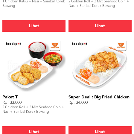
1 Chicken Katsu + Nasi + Sambal Korek
2 Golden Roll + 2 Mix Seafood Coin +
Bawang
Nasi + Sambal Korek Bawang
Lihat
Lihat
Paket T
Super Deal : Big Fried Chicken
Rp. 33.000
Rp. 34.000
2 Chicken Roll + 2 Mix Seafood Coin +
Nasi + Sambal Korek Bawang
Lihat
Lihat