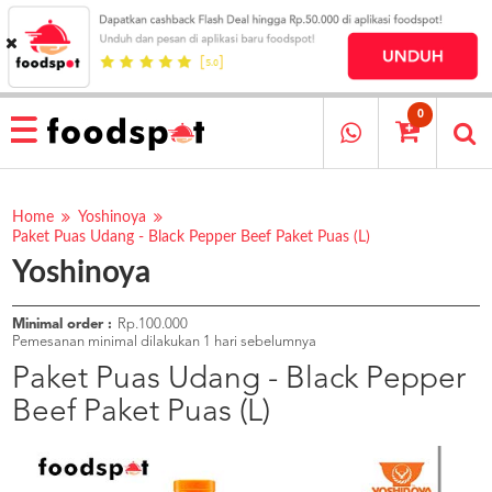
HOME
MENU
0
RESTAURANT
CARA
PESAN
Home
Yoshinoya
Paket Puas Udang - Black Pepper Beef Paket Puas (L)
OUR
Yoshinoya
COMPANY
KATA
MEREKA
Minimal order :
Rp.100.000
Pemesanan minimal dilakukan 1 hari sebelumnya
KATALOG
Paket Puas Udang - Black Pepper
LOYALTY
Beef Paket Puas (L)
PROGRAM
FAQ
ABOUT