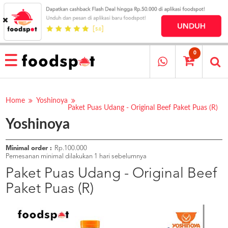
HOME
MENU
0
RESTAURANT
CARA
PESAN
Home
Yoshinoya
Paket Puas Udang - Original Beef Paket Puas (R)
OUR
Yoshinoya
COMPANY
KATA
MEREKA
Minimal order :
Rp.100.000
Pemesanan minimal dilakukan 1 hari sebelumnya
KATALOG
Paket Puas Udang - Original Beef
LOYALTY
Paket Puas (R)
PROGRAM
FAQ
ABOUT