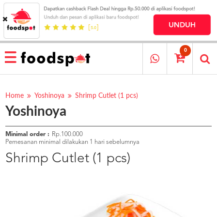
HOME
MENU
0
RESTAURANT
CARA
PESAN
Home
Yoshinoya
Shrimp Cutlet (1 pcs)
Yoshinoya
OUR
COMPANY
KATA
Minimal order :
Rp.100.000
MEREKA
Pemesanan minimal dilakukan 1 hari sebelumnya
KATALOG
Shrimp Cutlet (1 pcs)
LOYALTY
PROGRAM
FAQ
ABOUT