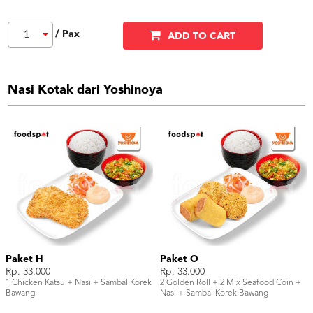
/ Pax
1
ADD TO CART
Nasi Kotak dari Yoshinoya
Paket H
Paket O
Rp. 33.000
Rp. 33.000
1 Chicken Katsu + Nasi + Sambal Korek
2 Golden Roll + 2 Mix Seafood Coin +
Bawang
Nasi + Sambal Korek Bawang