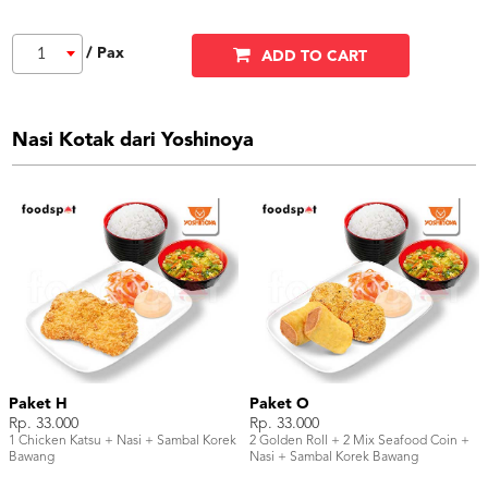
/ Pax
1
ADD TO CART
Nasi Kotak dari Yoshinoya
Paket H
Paket O
Rp. 33.000
Rp. 33.000
1 Chicken Katsu + Nasi + Sambal Korek
2 Golden Roll + 2 Mix Seafood Coin +
Bawang
Nasi + Sambal Korek Bawang