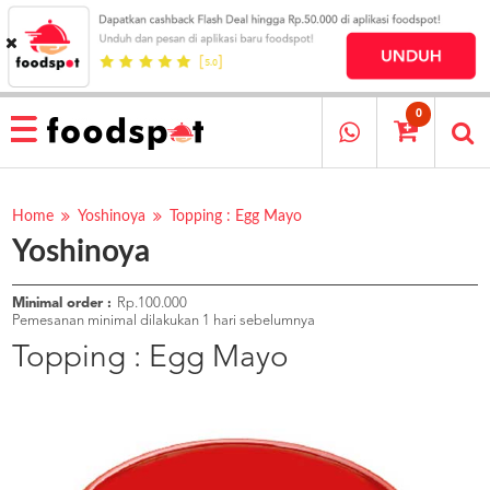
HOME
MENU
0
RESTAURANT
CARA
PESAN
Home
Yoshinoya
Topping : Egg Mayo
Yoshinoya
OUR
COMPANY
KATA
Minimal order :
Rp.100.000
MEREKA
Pemesanan minimal dilakukan 1 hari sebelumnya
KATALOG
Topping : Egg Mayo
LOYALTY
PROGRAM
FAQ
ABOUT