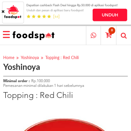
HOME
MENU
0
RESTAURANT
CARA
PESAN
Home
Yoshinoya
Topping : Red Chili
Yoshinoya
OUR
COMPANY
KATA
Minimal order :
Rp.100.000
MEREKA
Pemesanan minimal dilakukan 1 hari sebelumnya
KATALOG
Topping : Red Chili
LOYALTY
PROGRAM
FAQ
ABOUT