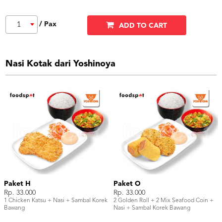
/ Pax
1
ADD TO CART
Nasi Kotak dari Yoshinoya
Paket H
Paket O
Rp. 33.000
Rp. 33.000
1 Chicken Katsu + Nasi + Sambal Korek
2 Golden Roll + 2 Mix Seafood Coin +
Bawang
Nasi + Sambal Korek Bawang