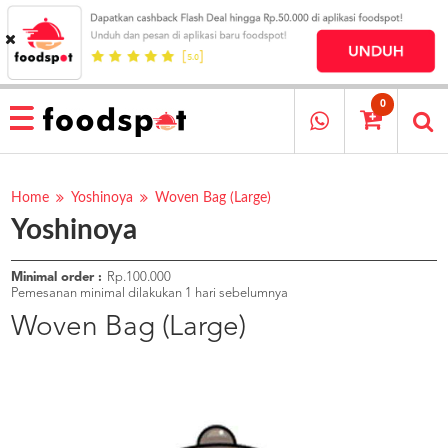
HOME
MENU
0
RESTAURANT
CARA
PESAN
Home
Yoshinoya
Woven Bag (Large)
Yoshinoya
OUR
COMPANY
KATA
Minimal order :
Rp.100.000
MEREKA
Pemesanan minimal dilakukan 1 hari sebelumnya
KATALOG
Woven Bag (Large)
LOYALTY
PROGRAM
FAQ
ABOUT