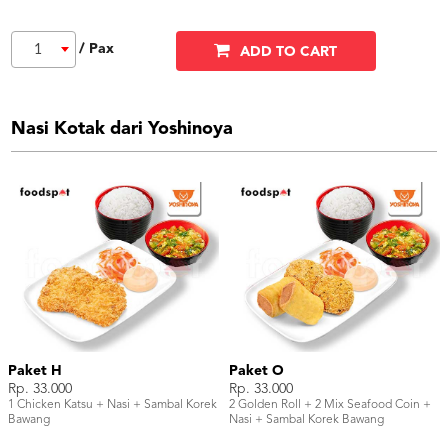
/ Pax
1
ADD TO CART
Nasi Kotak dari Yoshinoya
Paket H
Paket O
Rp. 33.000
Rp. 33.000
1 Chicken Katsu + Nasi + Sambal Korek
2 Golden Roll + 2 Mix Seafood Coin +
Bawang
Nasi + Sambal Korek Bawang