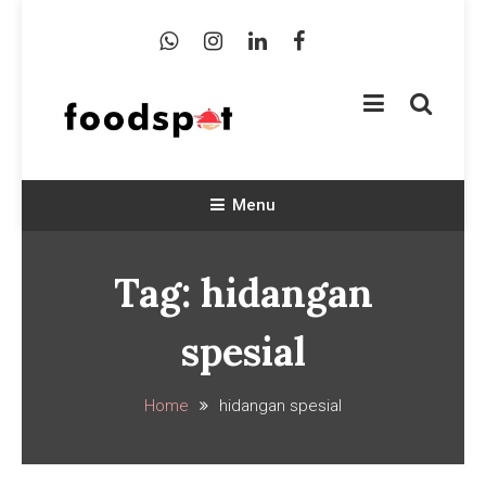
Skip
To
Content
Foodspot Blog
Foodspot Blog
Menu
Tag:
hidangan
spesial
Home
hidangan spesial