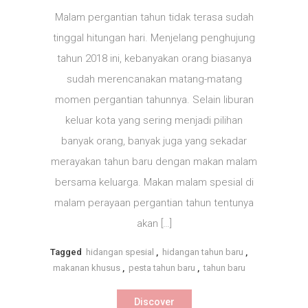
Makanan
Malam pergantian tahun tidak terasa sudah
Unik
tinggal hitungan hari. Menjelang penghujung
Dunia
tahun 2018 ini, kebanyakan orang biasanya
Pembawa
Keberuntungan
sudah merencanakan matang-matang
di
momen pergantian tahunnya. Selain liburan
Tahun
keluar kota yang sering menjadi pilihan
Baru
banyak orang, banyak juga yang sekadar
merayakan tahun baru dengan makan malam
bersama keluarga. Makan malam spesial di
malam perayaan pergantian tahun tentunya
akan […]
Tagged
hidangan spesial
,
hidangan tahun baru
,
makanan khusus
,
pesta tahun baru
,
tahun baru
Discover