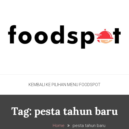
Foodspot Blog
Foodspot Blog
KEMBALI KE PILIHAN MENU FOODSPOT
Tag:
pesta tahun baru
Home
pesta tahun baru