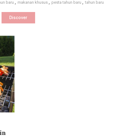
Baru
hun baru
,
makanan khusus
,
pesta tahun baru
,
tahun baru
Discover
in