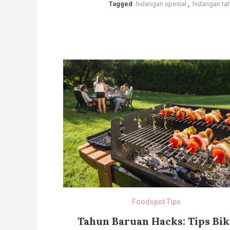
Tagged
hidangan spesial
,
hidangan ta
Foodspot Tips
Tahun Baruan Hacks: Tips Bik