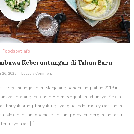
Foodspot Info
embawa Keberuntungan di Tahun Baru
on
 26, 2025
Leave a Comment
5
Makanan
 tinggal hitungan hari. Menjelang penghujung tahun 2018 ini,
Unik
anakan matang-matang momen pergantian tahunnya. Selain
Dunia
lihan banyak orang, banyak juga yang sekadar merayakan tahun
Pembawa
Keberuntungan
a. Makan malam spesial di malam perayaan pergantian tahun
di
tentunya akan […]
Tahun