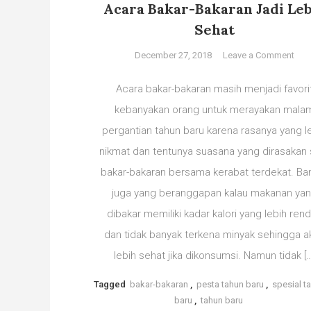
Acara Bakar-Bakaran Jadi Le
Sehat
on
December 27, 2018
Leave a Comment
Tah
Bar
Acara bakar-bakaran masih menjadi favori
Hac
kebanyakan orang untuk merayakan mala
Tip
pergantian tahun baru karena rasanya yang l
Biki
Aca
nikmat dan tentunya suasana yang dirasakan 
Baka
bakar-bakaran bersama kerabat terdekat. Ba
Bak
juga yang beranggapan kalau makanan ya
Jad
dibakar memiliki kadar kalori yang lebih ren
Leb
Seh
dan tidak banyak terkena minyak sehingga a
lebih sehat jika dikonsumsi. Namun tidak […
Tagged
bakar-bakaran
,
pesta tahun baru
,
spesial t
baru
,
tahun baru