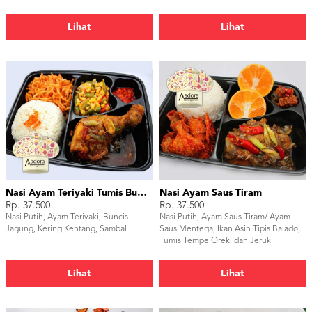
Embe
Lihat
Lihat
Nasi Ayam Teriyaki Tumis Buncis Jagung
Nasi Ayam Saus Tiram
Rp. 37.500
Rp. 37.500
Nasi Putih, Ayam Teriyaki, Buncis
Nasi Putih, Ayam Saus Tiram/ Ayam
Jagung, Kering Kentang, Sambal
Saus Mentega, Ikan Asin Tipis Balado,
Tumis Tempe Orek, dan Jeruk
Lihat
Lihat