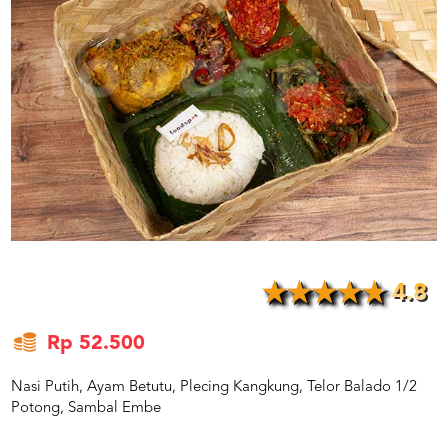
US
CATERERS
BLOG
TERMS
&
CONDITIONS
CALL
CENTER
021
5091
3494
LOGIN
DAFTAR
4.8
Rp 52.500
Nasi Putih, Ayam Betutu, Plecing Kangkung, Telor Balado 1/2
Potong, Sambal Embe