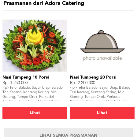
Prasmanan dari Adora Catering
Nasi Tumpeng 10 Porsi
Nasi Tumpeng 20 Porsi
Rp. 1.250.000
Rp. 2.200.000
<p>Telor Balado, Sayur Urap, Balado
<p>Telor Balado, Sayur Urap, Balado
Teri Kacang, Kentang Kering, Mie
Teri Kacang, Kentang Kering, Mie
Goreng, Tempe Orek, Perkedel
Goreng, Tempe Orek, Perkedel
Kentang, Ayam Suwir Merah/ Ayam
Kentang, Ayam Suwir Merah/ Ayam
Goreng/ Ayam Bakar,</p>
Goreng/ Ayam Bakar, Sambal, Ikan
Asin, Tahu Bacem, Kerupuk</p>
Lihat
Lihat
LIHAT SEMUA PRASMANAN