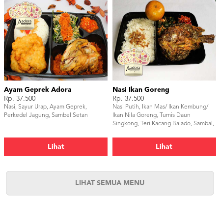
Ayam Geprek Adora
Nasi Ikan Goreng
Rp. 37.500
Rp. 37.500
Nasi, Sayur Urap, Ayam Geprek,
Nasi Putih, Ikan Mas/ Ikan Kembung/
Perkedel Jagung, Sambel Setan
Ikan Nila Goreng, Tumis Daun
Singkong, Teri Kacang Balado, Sambal,
dan Buah Jeruk.
Lihat
Lihat
LIHAT SEMUA MENU