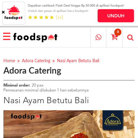
HOME
MENU
0
RESTAURANT
CARA
PESAN
Home
Adora Catering
Nasi Ayam Betutu Bali
Adora Catering
OUR
COMPANY
KATA
Minimal order:
20 pax
MEREKA
Pemesanan minimal dilakukan 1 hari sebelumnya
KATALOG
Nasi Ayam Betutu Bali
LOYALTY
PROGRAM
FAQ
ABOUT