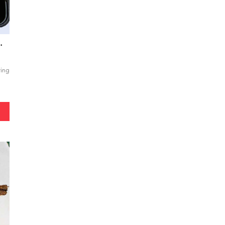
s Buncis Jagung
ring