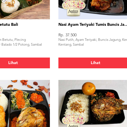
etutu Bali
Nasi Ayam Teriyaki Tumi
Rp. 37.500
m Betutu, Plecing
Nasi Putih, Ayam Teriyaki, Buncis Jagung, Ke
r Balado 1/2 Potong, Sambal
Kentang, Sambal
Lihat
Lihat