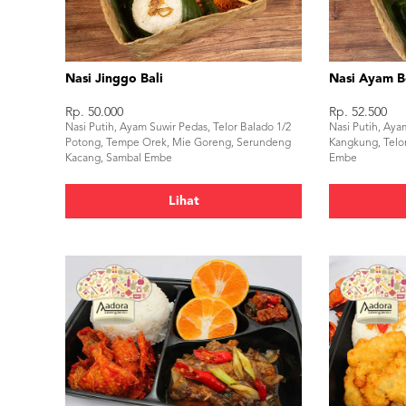
Nasi Jinggo Bali
Nasi Ayam B
Rp. 50.000
Rp. 52.500
Nasi Putih, Ayam Suwir Pedas, Telor Balado 1/2
Nasi Putih, Aya
Potong, Tempe Orek, Mie Goreng, Serundeng
Kangkung, Telo
Kacang, Sambal Embe
Embe
Lihat