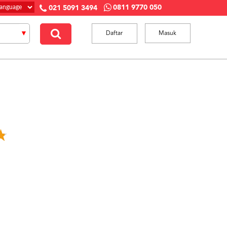
0811 9770 050
021 5091 3494
Daftar
Masuk