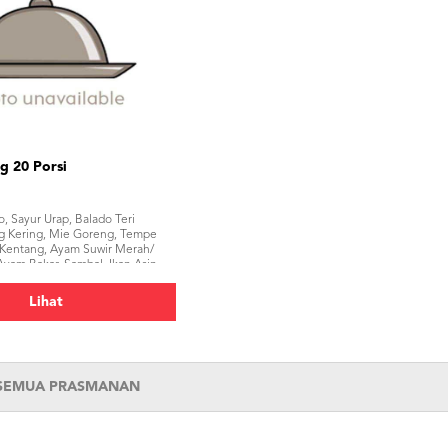
g 20 Porsi
, Sayur Urap, Balado Teri
g Kering, Mie Goreng, Tempe
 Kentang, Ayam Suwir Merah/
yam Bakar, Sambal, Ikan Asin,
erupuk</p>
Lihat
 SEMUA PRASMANAN