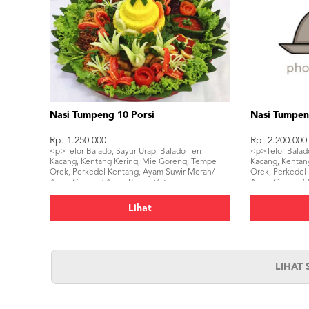
Nasi Tumpeng 10 Porsi
Nasi Tumpen
Rp. 1.250.000
Rp. 2.200.000
<p>Telor Balado, Sayur Urap, Balado Teri
<p>Telor Balado
Kacang, Kentang Kering, Mie Goreng, Tempe
Kacang, Kentan
Orek, Perkedel Kentang, Ayam Suwir Merah/
Orek, Perkedel
Ayam Goreng/ Ayam Bakar,</p>
Ayam Goreng/ A
Tahu Bacem, K
Lihat
LIHAT