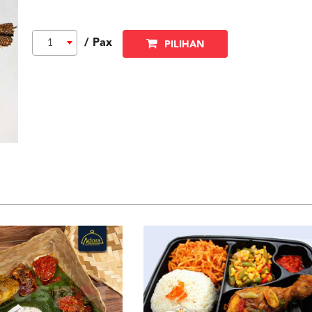
/ Pax
1
PILIHAN