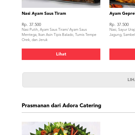
Nasi Ayam Saus Tiram
Ayam Gepre
Rp. 37.500
Rp. 37.500
Nasi Putih, Ayam Saus Tiram/ Ayam Saus
Nasi, Sayur Ura
Mentega, Ikan Asin Tipis Balado, Tumis Tempe
Jagung, Sambel
Orek, dan Jeruk
Lihat
LI
Prasmanan dari Adora Catering