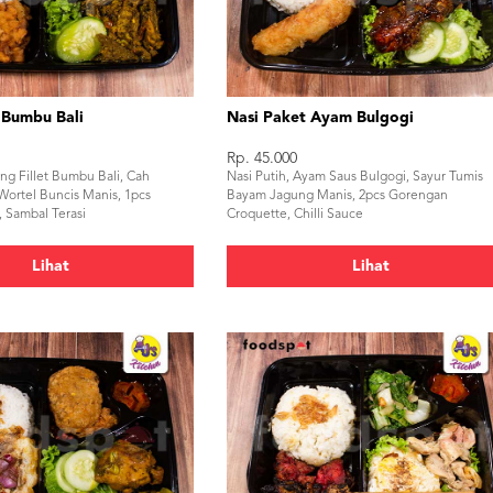
 Bumbu Bali
Nasi Paket Ayam Bulgogi
Rp. 45.000
ing Fillet Bumbu Bali, Cah
Nasi Putih, Ayam Saus Bulgogi, Sayur Tumis
Wortel Buncis Manis, 1pcs
Bayam Jagung Manis, 2pcs Gorengan
 Sambal Terasi
Croquette, Chilli Sauce
Lihat
Lihat