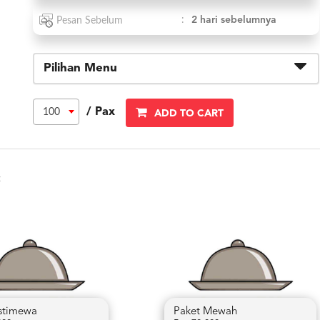
:
2 hari sebelumnya
Pesan Sebelum
Pilihan Menu
/ Pax
100
ADD TO CART
:
Istimewa
Paket Mewah