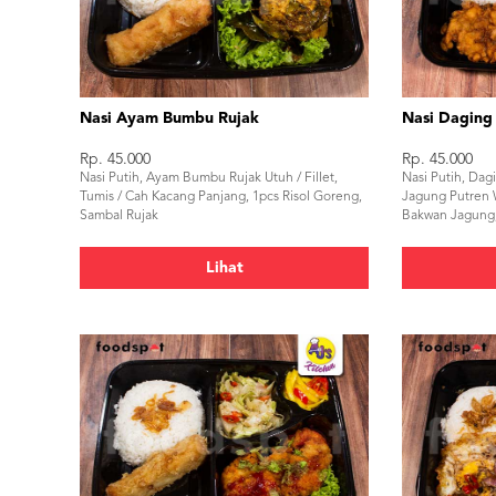
Nasi Ayam Bumbu Rujak
Nasi Daging
Rp. 45.000
Rp. 45.000
Nasi Putih, Ayam Bumbu Rujak Utuh / Fillet,
Nasi Putih, Dag
Tumis / Cah Kacang Panjang, 1pcs Risol Goreng,
Jagung Putren 
Sambal Rujak
Bakwan Jagung,
Lihat