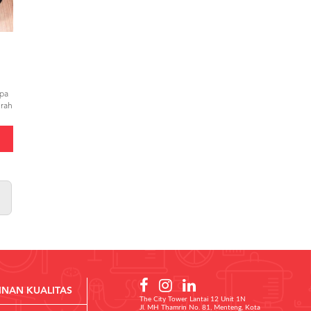
npa
erah
uah
INAN KUALITAS
The City Tower Lantai 12 Unit 1N
Jl. MH Thamrin No. 81, Menteng, Kota