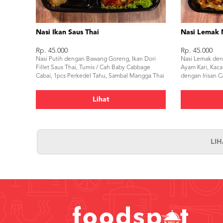
Nasi Ikan Saus Thai
Nasi Lemak 
Rp. 45.000
Rp. 45.000
Nasi Putih dengan Bawang Goreng, Ikan Dori
Nasi Lemak den
Fillet Saus Thai, Tumis / Cah Baby Cabbage
Ayam Kari, Kaca
Cabai, 1pcs Perkedel Tahu, Sambal Mangga Thai
dengan Irisan C
Perkedel Kentan
Lihat
LI