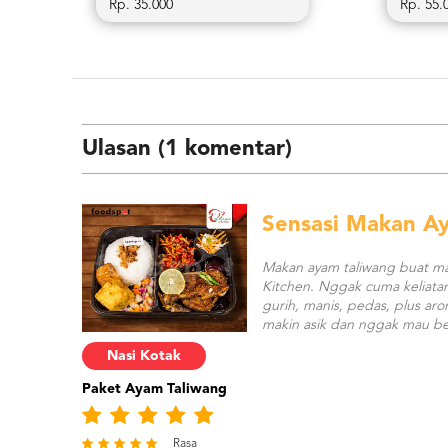
Rp. 35.000
Rp. 55.
Ulasan (1 komentar)
Sensasi Makan Ay
Makan ayam taliwang buat ma
Kitchen. Nggak cuma keliatan
gurih, manis, pedas, plus ar
makin asik dan nggak mau be
Nasi Kotak
Paket Ayam Taliwang
Rasa