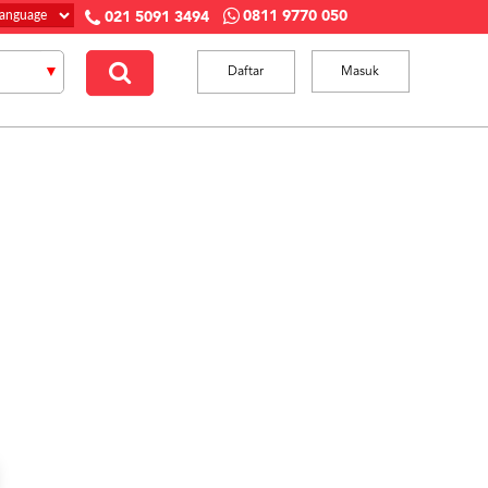
0811 9770 050
021 5091 3494
Daftar
Masuk