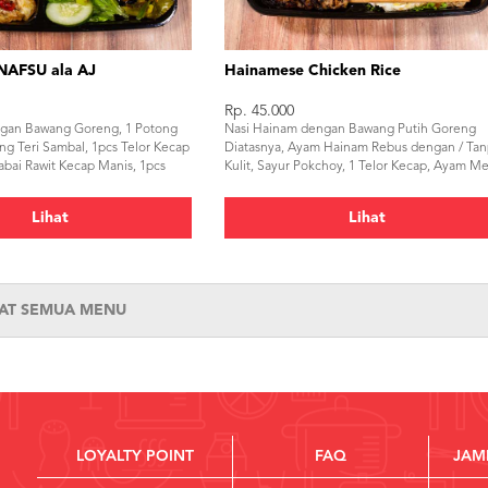
NAFSU ala AJ
Hainamese Chicken Rice
Rp. 45.000
gan Bawang Goreng, 1 Potong
Nasi Hainam dengan Bawang Putih Goreng
ng Teri Sambal, 1pcs Telor Kecap
Diatasnya, Ayam Hainam Rebus dengan / Ta
abai Rawit Kecap Manis, 1pcs
Kulit, Sayur Pokchoy, 1 Telor Kecap, Ayam M
g, Sambal Terasi AJ
Charsew Manis, 1 Tusuk Sate Ayam Kecap, K
Sop Sari Ayam, Sambal Merah Hainam
Lihat
Lihat
HAT SEMUA MENU
LOYALTY POINT
FAQ
JAM