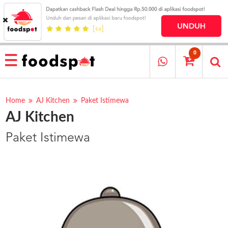
HOME
MENU
0
RESTAURANT
CARA
PESAN
Home
AJ Kitchen
Paket Istimewa
AJ Kitchen
OUR
COMPANY
Paket Istimewa
KATA
MEREKA
KATALOG
LOYALTY
PROGRAM
FAQ
ABOUT