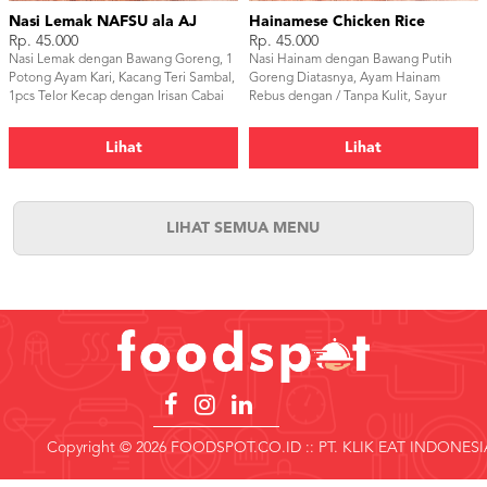
Nasi Lemak NAFSU ala AJ
Hainamese Chicken Rice
Rp. 45.000
Rp. 45.000
Nasi Lemak dengan Bawang Goreng, 1
Nasi Hainam dengan Bawang Putih
Potong Ayam Kari, Kacang Teri Sambal,
Goreng Diatasnya, Ayam Hainam
1pcs Telor Kecap dengan Irisan Cabai
Rebus dengan / Tanpa Kulit, Sayur
Rawit Kecap Manis, 1pcs Perkedel
Pokchoy, 1 Telor Kecap, Ayam Merah
Kentang, Sambal Terasi AJ
Charsew Manis, 1 Tusuk Sate Ayam
Lihat
Lihat
Kecap, Kuah Sop Sari Ayam, Sambal
Merah Hainam
LIHAT SEMUA MENU
Copyright © 2026 FOODSPOT.CO.ID :: PT. KLIK EAT INDONESI