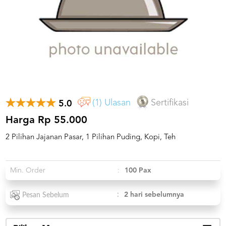
US
CATERERS
BLOG
TERMS
&
CONDITIONS
CALL
CENTER
021
(1) Ulasan
Sertifikasi
5.0
5091
3494
Harga Rp 55.000
LOGIN
DAFTAR
2 Pilihan Jajanan Pasar, 1 Pilihan Puding, Kopi, Teh
Min. Order
:
100 Pax
:
2 hari sebelumnya
Pesan Sebelum