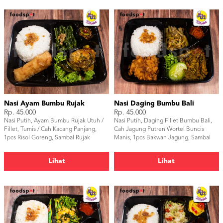
Nasi Ayam Bumbu Rujak
Nasi Daging Bumbu Bali
Rp. 45.000
Rp. 45.000
Nasi Putih, Ayam Bumbu Rujak Utuh /
Nasi Putih, Daging Fillet Bumbu Bali,
Fillet, Tumis / Cah Kacang Panjang,
Cah Jagung Putren Wortel Buncis
1pcs Risol Goreng, Sambal Rujak
Manis, 1pcs Bakwan Jagung, Sambal
Terasi
Lihat
Lihat