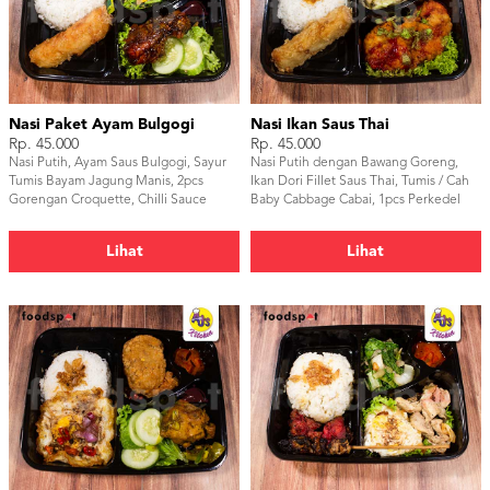
Nasi Paket Ayam Bulgogi
Nasi Ikan Saus Thai
Rp. 45.000
Rp. 45.000
Nasi Putih, Ayam Saus Bulgogi, Sayur
Nasi Putih dengan Bawang Goreng,
Tumis Bayam Jagung Manis, 2pcs
Ikan Dori Fillet Saus Thai, Tumis / Cah
Gorengan Croquette, Chilli Sauce
Baby Cabbage Cabai, 1pcs Perkedel
Tahu, Sambal Mangga Thai
Lihat
Lihat