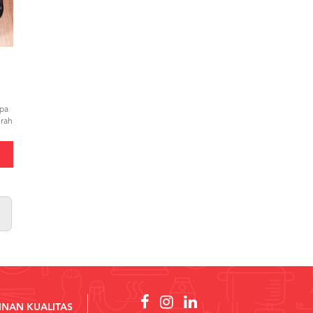
npa
erah
uah
INAN KUALITAS