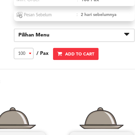
Min. Order
:
100 Pax
:
2 hari sebelumnya
Pesan Sebelum
Pilihan Menu
/ Pax
100
ADD TO CART
: