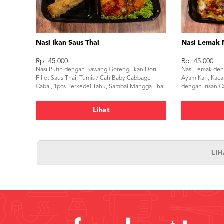
Nasi Ikan Saus Thai
Nasi Lemak 
Rp. 45.000
Rp. 45.000
Nasi Putih dengan Bawang Goreng, Ikan Dori
Nasi Lemak den
Fillet Saus Thai, Tumis / Cah Baby Cabbage
Ayam Kari, Kaca
Cabai, 1pcs Perkedel Tahu, Sambal Mangga Thai
dengan Irisan C
Perkedel Kentan
Lihat
LI