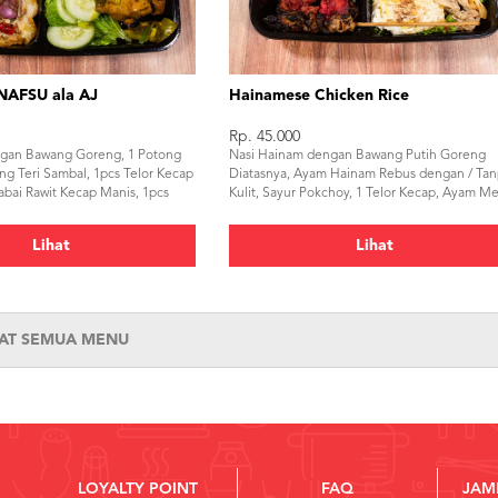
NAFSU ala AJ
Hainamese Chicken Rice
Rp. 45.000
gan Bawang Goreng, 1 Potong
Nasi Hainam dengan Bawang Putih Goreng
ng Teri Sambal, 1pcs Telor Kecap
Diatasnya, Ayam Hainam Rebus dengan / Ta
abai Rawit Kecap Manis, 1pcs
Kulit, Sayur Pokchoy, 1 Telor Kecap, Ayam M
g, Sambal Terasi AJ
Charsew Manis, 1 Tusuk Sate Ayam Kecap, K
Sop Sari Ayam, Sambal Merah Hainam
Lihat
Lihat
HAT SEMUA MENU
LOYALTY POINT
FAQ
JAM