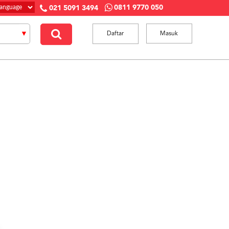
0811 9770 050
021 5091 3494
Daftar
Masuk