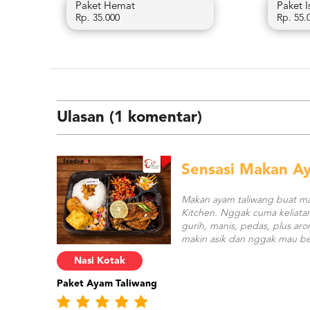
Paket Hemat
Paket 
Rp. 35.000
Rp. 55.
Ulasan (1 komentar)
Sensasi Makan Ay
Makan ayam taliwang buat ma
Kitchen. Nggak cuma keliatan
gurih, manis, pedas, plus ar
makin asik dan nggak mau be
Nasi Kotak
Paket Ayam Taliwang