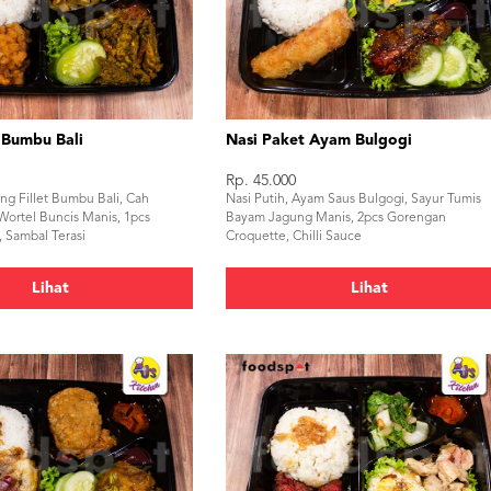
 Bumbu Bali
Nasi Paket Ayam Bulgogi
Rp. 45.000
ing Fillet Bumbu Bali, Cah
Nasi Putih, Ayam Saus Bulgogi, Sayur Tumis
Wortel Buncis Manis, 1pcs
Bayam Jagung Manis, 2pcs Gorengan
 Sambal Terasi
Croquette, Chilli Sauce
Lihat
Lihat