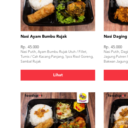
Nasi Ayam Bumbu Rujak
Nasi Daging
Rp. 45.000
Rp. 45.000
Nasi Putih, Ayam Bumbu Rujak Utuh / Fillet,
Nasi Putih, Dag
Tumis / Cah Kacang Panjang, 1pcs Risol Goreng,
Jagung Putren 
Sambal Rujak
Bakwan Jagung,
Lihat