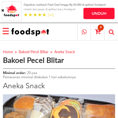
HOME
MENU
0
RESTAURANT
CARA
PESAN
Home
Bakoel Pecel Blitar
Aneka Snack
Bakoel Pecel Blitar
OUR
COMPANY
KATA
Minimal order:
20 pax
MEREKA
Pemesanan minimal dilakukan 1 hari sebelumnya
KATALOG
Aneka Snack
LOYALTY
PROGRAM
FAQ
ABOUT