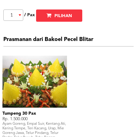
/ Pax
1
PILIHAN
Prasmanan dari Bakoel Pecel Blitar
Tumpeng 30 Pax
Rp. 1.500.000
Ayam Goreng, Empal Suir, Kentang Ati,
Kering Tempe, Teri Kacang, Urap, Mie
Goreng Jawa, Telur Pindang, Telur