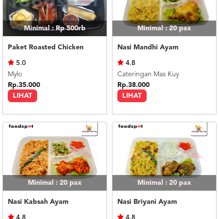
Minimal : Rp 500rb
Minimal : 20
pax
Paket Roasted Chicken
Nasi Mandhi Ayam
5.0
4.8
Mylo
Cateringan Mas Kuy
Rp.35.000
Rp.38.000
LIHAT
LIHAT
Minimal : 20
pax
Minimal : 20
pax
Nasi Kabsah Ayam
Nasi Briyani Ayam
4.8
4.8