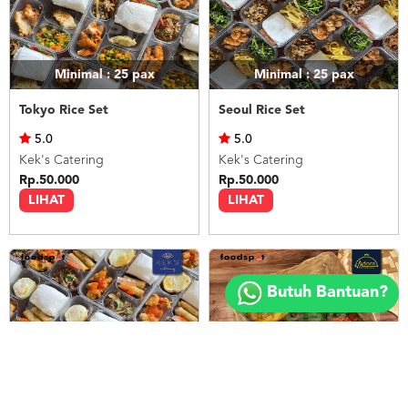
Minimal : 25
pax
Minimal : 25
pax
Tokyo Rice Set
Seoul Rice Set
5.0
5.0
Kek's Catering
Kek's Catering
Rp.50.000
Rp.50.000
LIHAT
LIHAT
Copyright
©
Butuh Bantuan?
2018
FOODSPOT.CO.ID
Minimal : 25
pax
Minimal : 20
pax
Bangkok Rice Set
Nasi Ayam Betutu Bali