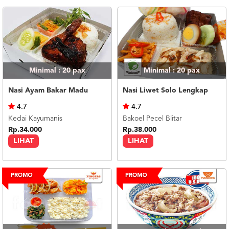
Minimal : 20
pax
Minimal : 20
pax
Nasi Ayam Bakar Madu
Nasi Liwet Solo Lengkap
4.7
4.7
Kedai Kayumanis
Bakoel Pecel Blitar
Rp.34.000
Rp.38.000
LIHAT
LIHAT