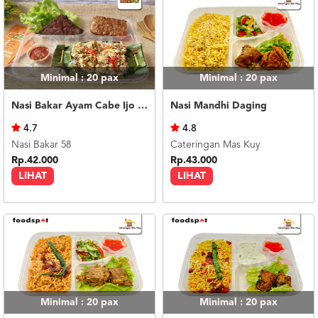
Minimal : 20
pax
Minimal : 20
pax
Nasi Bakar Ayam Cabe Ijo + Tahu Tempe
Nasi Mandhi Daging
4.7
4.8
Nasi Bakar 58
Cateringan Mas Kuy
Rp.42.000
Rp.43.000
LIHAT
LIHAT
Minimal : 20
pax
Minimal : 20
pax