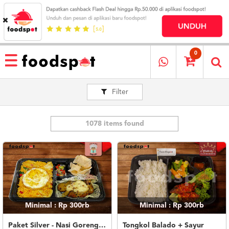
HOME
MENU
0
RESTAURANT
Filter
CARA
PESAN
OUR
COMPANY
1078 items found
KATA
MEREKA
KATALOG
LOYALTY
PROGRAM
Minimal : Rp 300rb
Minimal : Rp 300rb
FAQ
ABOUT
Paket Silver - Nasi Goreng Nanas Geprek Mozza
Tongkol Balado + Sayur