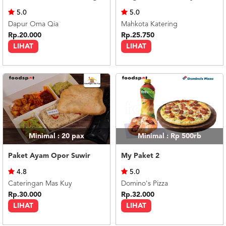
US
5.0
5.0
CATERERS
Dapur Oma Qia
Mahkota Katering
BLOG
Rp.20.000
Rp.25.750
LIHAT
LIHAT
TERMS
&
CONDITIONS
CALL
CENTER
021
5091
3494
LOGIN
DAFTAR
Minimal : 20
pax
Minimal : Rp 500rb
Paket Ayam Opor Suwir
My Paket 2
4.8
5.0
Cateringan Mas Kuy
Domino's Pizza
Rp.30.000
Rp.32.000
LIHAT
LIHAT