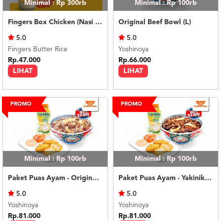
Minimal : Rp 300rb
Minimal : Rp 100rb
Fingers Box Chicken (Nasi Putih) Silky Pudding
Original Beef Bowl (L)
5.0
5.0
Fingers Butter Rice
Yoshinoya
Rp.47.000
Rp.66.000
LIHAT
LIHAT
Minimal : Rp 100rb
Minimal : Rp 100rb
Paket Puas Ayam - Original Beef Paket Puas (R)
Paket Puas Ayam - Yakiniku Beef Paket Puas (R)
5.0
5.0
Yoshinoya
Yoshinoya
Rp.81.000
Rp.81.000