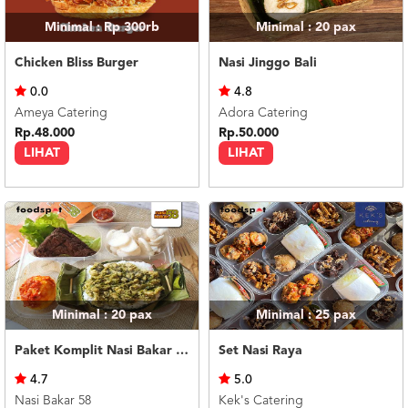
Minimal : Rp 300rb
Minimal : 20
pax
Chicken Bliss Burger
Nasi Jinggo Bali
0.0
4.8
Ameya Catering
Adora Catering
Rp.48.000
Rp.50.000
LIHAT
LIHAT
Minimal : 20
pax
Minimal : 25
pax
Paket Komplit Nasi Bakar Ayam Cabe Ijo
Set Nasi Raya
4.7
5.0
Nasi Bakar 58
Kek's Catering