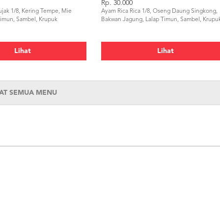
Rp. 30.000
ak 1/8, Kering Tempe, Mie
Ayam Rica Rica 1/8, Oseng Daung Singkong,
Timun, Sambel, Krupuk
Bakwan Jagung, Lalap Timun, Sambel, Krupu
Lihat
Lihat
HAT SEMUA MENU