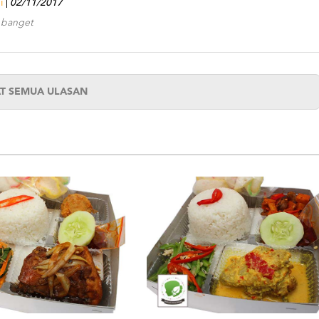
i
02/11/2017
 banget
AT SEMUA ULASAN