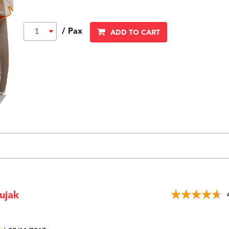
/ Pax
1
ADD TO CART
ujak