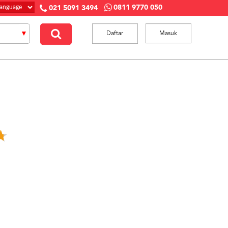
0811 9770 050
021 5091 3494
Daftar
Masuk