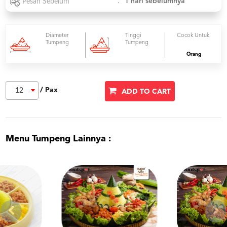
:
1 hari sebelumnya
Pesan Sebelum
Diameter
Tinggi
Cocok Untuk
Tumpeng
Tumpeng
Orang
/ Pax
12
ADD TO CART
Menu Tumpeng Lainnya :