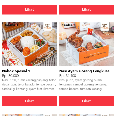
Tempe & Timun.
Timun.
Lihat
Lihat
Nabox Spesial 1
Nasi Ayam Goreng Lengkuas
Rp. 30.000
Rp. 34.100
Nasi Putih, tumis kacang panjang, telor
Nasi putih, ayam goreng bumbu
dadar tipis, telor balado, tempe bacem,
lengkuas, sambal goreng kentang,
sambal gr kentang, ayam filet+kremes,
tempe bacem, tumisan kacang
serundeng
panjang, sambal dan kerupuk udang
Lihat
Lihat