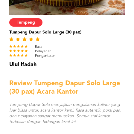
Tumpeng
Tumpeng Dapur Solo Large (30 pax)
Rasa
Pelayanan
Pengantaran
Ulul Ifadah
Review Tumpeng Dapur Solo Large
(30 pax) Acara Kantor
Tumpeng Dapur Solo menyajikan pengalaman kuliner yang
luar biasa untuk acara kantor kami. Rasa autentik, porsi pas,
dan pelayanan sangat memuaskan. Semua staf kantor
terkesan dengan hidangan lezat ini