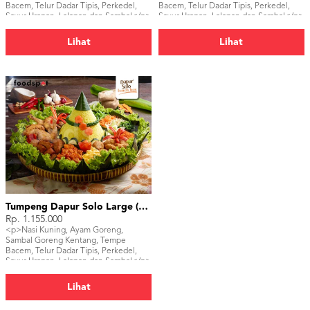
Bacem, Telur Dadar Tipis, Perkedel,
Bacem, Telur Dadar Tipis, Perkedel,
Sayur Urapan, Lalapan dan Sambal</p>
Sayur Urapan, Lalapan dan Sambal</p>
Lihat
Lihat
Tumpeng Dapur Solo Large (30 pax)
Rp. 1.155.000
<p>Nasi Kuning, Ayam Goreng,
Sambal Goreng Kentang, Tempe
Bacem, Telur Dadar Tipis, Perkedel,
Sayur Urapan, Lalapan dan Sambal</p>
Lihat