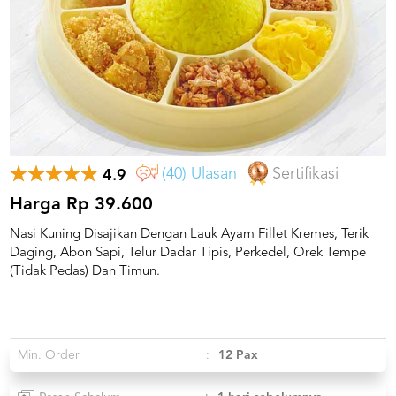
US
CATERERS
BLOG
TERMS
&
CONDITIONS
CALL
CENTER
(40) Ulasan
Sertifikasi
4.9
021
5091
3494
Harga Rp 39.600
Nasi Kuning Disajikan Dengan Lauk Ayam Fillet Kremes, Terik
LOGIN
DAFTAR
Daging, Abon Sapi, Telur Dadar Tipis, Perkedel, Orek Tempe
(Tidak Pedas) Dan Timun.
Min. Order
:
12 Pax