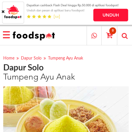
HOME
MENU
0
RESTAURANT
CARA
PESAN
Home
Dapur Solo
Tumpeng Ayu Anak
Dapur Solo
OUR
COMPANY
Tumpeng Ayu Anak
KATA
MEREKA
KATALOG
LOYALTY
PROGRAM
FAQ
ABOUT