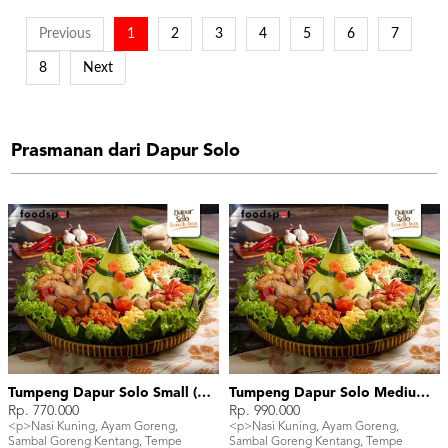
Previous
1
2
3
4
5
6
7
8
Next
Prasmanan dari Dapur Solo
Tumpeng Dapur Solo Small (15 pax)
Tumpeng Dapur Solo Medium (25 pax)
Rp. 770.000
Rp. 990.000
<p>Nasi Kuning, Ayam Goreng,
<p>Nasi Kuning, Ayam Goreng,
Sambal Goreng Kentang, Tempe
Sambal Goreng Kentang, Tempe