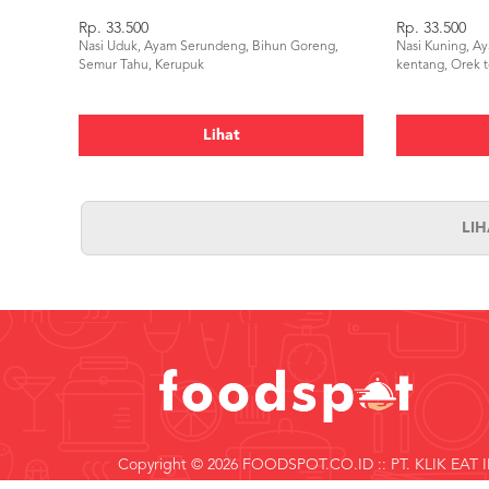
Rp. 33.500
Rp. 33.500
Nasi Uduk, Ayam Serundeng, Bihun Goreng,
Nasi Kuning, A
Semur Tahu, Kerupuk
kentang, Orek 
Lihat
LI
Copyright © 2026 FOODSPOT.CO.ID :: PT. KLIK EAT