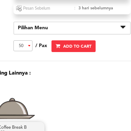
:
3 hari sebelumnya
Pesan Sebelum
Pilihan Menu
/ Pax
50
ADD TO CART
ng Lainnya :
Coffee Break B