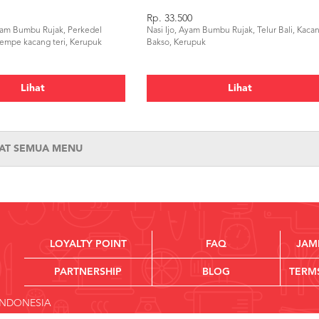
Rp. 33.500
yam Bumbu Rujak, Perkedel
Nasi Ijo, Ayam Bumbu Rujak, Telur Bali, Kaca
tempe kacang teri, Kerupuk
Bakso, Kerupuk
Lihat
Lihat
HAT SEMUA MENU
LOYALTY POINT
FAQ
JAM
PARTNERSHIP
BLOG
TERM
 INDONESIA