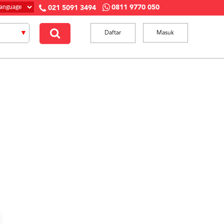
0811 9770 050
021 5091 3494
Daftar
Masuk