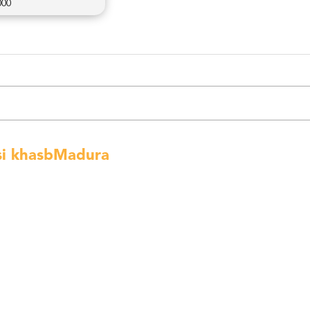
000
si khasbMadura