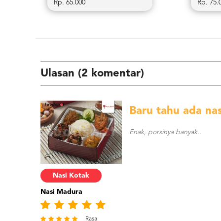
Rp. 65.000
Rp. 75.
Ulasan (2 komentar)
Baru tahu ada na
Enak, porsinya banyak..
Nasi Kotak
Nasi Madura
Rasa