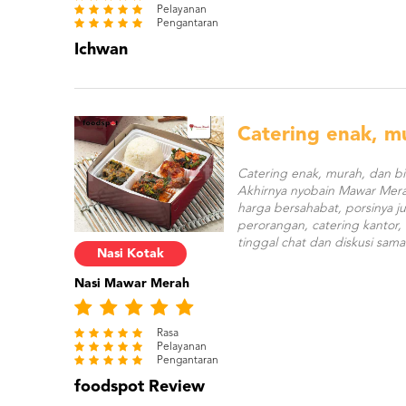
Pelayanan
Pengantaran
Ichwan
Catering enak, m
Catering enak, murah, dan bi
Akhirnya nyobain Mawar Merah 
harga bersahabat, porsinya j
perorangan, catering kantor,
tinggal chat dan diskusi sam
Nasi Kotak
Nasi Mawar Merah
Rasa
Pelayanan
Pengantaran
foodspot Review