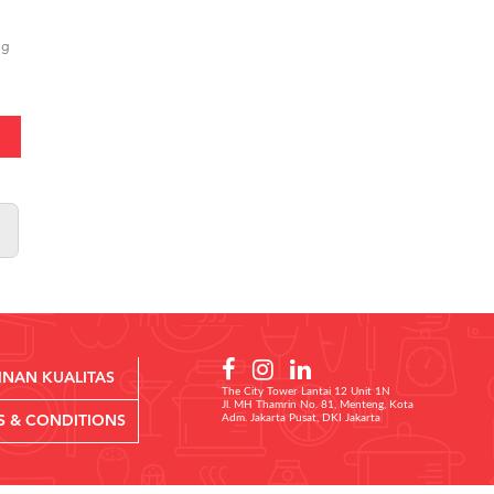
ng
INAN KUALITAS
The City Tower Lantai 12 Unit 1N
Jl. MH Thamrin No. 81, Menteng, Kota
Adm. Jakarta Pusat, DKI Jakarta
S & CONDITIONS