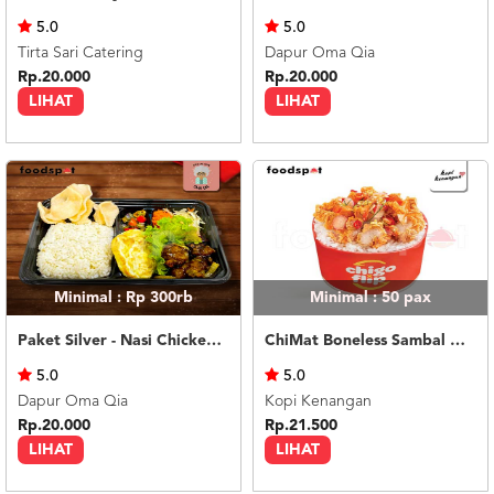
US
5.0
5.0
CATERERS
Tirta Sari Catering
Dapur Oma Qia
BLOG
Rp.20.000
Rp.20.000
LIHAT
LIHAT
TERMS
&
CONDITIONS
CALL
CENTER
021
5091
3494
LOGIN
DAFTAR
Minimal : Rp 300rb
Minimal : 50
pax
Paket Silver - Nasi Chicken Teriyaki
ChiMat Boneless Sambal Matah
5.0
5.0
Dapur Oma Qia
Kopi Kenangan
Rp.20.000
Rp.21.500
LIHAT
LIHAT