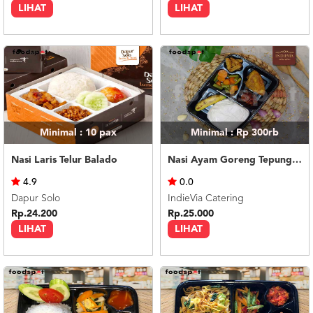
LIHAT
LIHAT
Minimal : 10
pax
Minimal : Rp 300rb
Nasi Laris Telur Balado
Nasi Ayam Goreng Tepung Wijen - Bento Box
4.9
0.0
Dapur Solo
IndieVia Catering
Rp.24.200
Rp.25.000
LIHAT
LIHAT