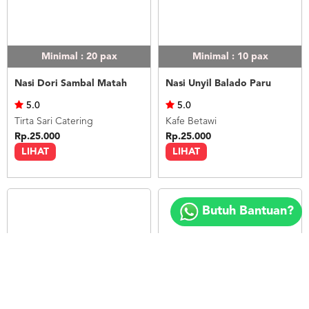
Minimal : 20
pax
Minimal : 10
pax
Nasi Dori Sambal Matah
Nasi Unyil Balado Paru
5.0
5.0
Tirta Sari Catering
Kafe Betawi
Rp.25.000
Rp.25.000
LIHAT
LIHAT
Copyright
©
Butuh Bantuan?
2018
FOODSPOT.CO.ID
Minimal : 10
pax
Minimal : 20
pax
Nasi Unyil Ayam Bumbu Pedas
Paket Karaage Sambal Korek