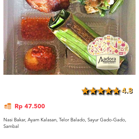
US
CATERERS
BLOG
TERMS
&
CONDITIONS
CALL
CENTER
021
5091
3494
LOGIN
DAFTAR
4.8
Rp 47.500
Nasi Bakar, Ayam Kalasan, Telor Balado, Sayur Gado-Gado,
Sambal