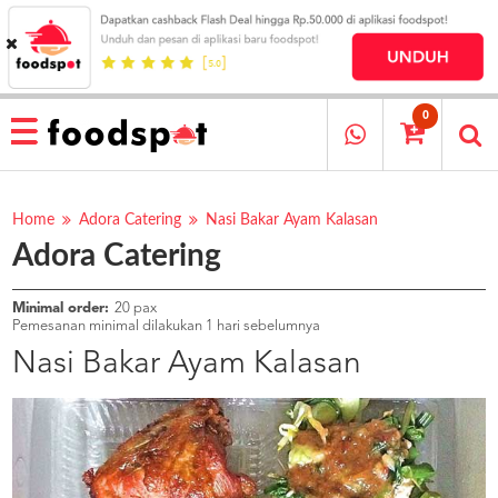
HOME
MENU
0
RESTAURANT
CARA
PESAN
Home
Adora Catering
Nasi Bakar Ayam Kalasan
Adora Catering
OUR
COMPANY
KATA
Minimal order:
20 pax
MEREKA
Pemesanan minimal dilakukan 1 hari sebelumnya
KATALOG
Nasi Bakar Ayam Kalasan
LOYALTY
PROGRAM
FAQ
ABOUT