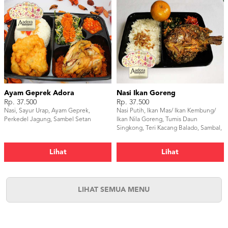
Ayam Geprek Adora
Nasi Ikan Goreng
Rp. 37.500
Rp. 37.500
Nasi, Sayur Urap, Ayam Geprek,
Nasi Putih, Ikan Mas/ Ikan Kembung/
Perkedel Jagung, Sambel Setan
Ikan Nila Goreng, Tumis Daun
Singkong, Teri Kacang Balado, Sambal,
dan Buah Jeruk.
Lihat
Lihat
LIHAT SEMUA MENU