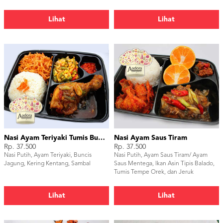
Embe
Lihat
Lihat
Nasi Ayam Teriyaki Tumis Buncis Jagung
Nasi Ayam Saus Tiram
Rp. 37.500
Rp. 37.500
Nasi Putih, Ayam Teriyaki, Buncis
Nasi Putih, Ayam Saus Tiram/ Ayam
Jagung, Kering Kentang, Sambal
Saus Mentega, Ikan Asin Tipis Balado,
Tumis Tempe Orek, dan Jeruk
Lihat
Lihat