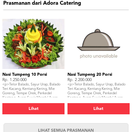
Prasmanan dari Adora Catering
Nasi Tumpeng 10 Porsi
Nasi Tumpeng 20 Porsi
Rp. 1.250.000
Rp. 2.200.000
<p>Telor Balado, Sayur Urap, Balado
<p>Telor Balado, Sayur Urap, Balado
Teri Kacang, Kentang Kering, Mie
Teri Kacang, Kentang Kering, Mie
Goreng, Tempe Orek, Perkedel
Goreng, Tempe Orek, Perkedel
Kentang, Ayam Suwir Merah/ Ayam
Kentang, Ayam Suwir Merah/ Ayam
Goreng/ Ayam Bakar,</p>
Goreng/ Ayam Bakar, Sambal, Ikan
Asin, Tahu Bacem, Kerupuk</p>
Lihat
Lihat
LIHAT SEMUA PRASMANAN