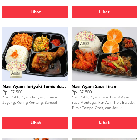
Embe
Lihat
Lihat
Nasi Ayam Teriyaki Tumis Buncis Jagung
Nasi Ayam Saus Tiram
Rp. 37.500
Rp. 37.500
Nasi Putih, Ayam Teriyaki, Buncis
Nasi Putih, Ayam Saus Tiram/ Ayam
Jagung, Kering Kentang, Sambal
Saus Mentega, Ikan Asin Tipis Balado,
Tumis Tempe Orek, dan Jeruk
Lihat
Lihat