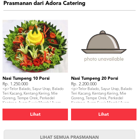
Prasmanan dari Adora Catering
Nasi Tumpeng 10 Porsi
Nasi Tumpeng 20 Porsi
Rp. 1.250.000
Rp. 2.200.000
<p>Telor Balado, Sayur Urap, Balado
<p>Telor Balado, Sayur Urap, Balado
Teri Kacang, Kentang Kering, Mie
Teri Kacang, Kentang Kering, Mie
Goreng, Tempe Orek, Perkedel
Goreng, Tempe Orek, Perkedel
Kentang, Ayam Suwir Merah/ Ayam
Kentang, Ayam Suwir Merah/ Ayam
Goreng/ Ayam Bakar,</p>
Goreng/ Ayam Bakar, Sambal, Ikan
Asin, Tahu Bacem, Kerupuk</p>
Lihat
Lihat
LIHAT SEMUA PRASMANAN