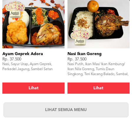
Ayam Geprek Adora
Nasi Ikan Goreng
Rp. 37.500
Rp. 37.500
Nasi, Sayur Urap, Ayam Geprek,
Nasi Putih, Ikan Mas/ Ikan Kembung/
Perkedel Jagung, Sambel Setan
Ikan Nila Goreng, Tumis Daun
Singkong, Teri Kacang Balado, Sambal,
dan Buah Jeruk.
Lihat
Lihat
LIHAT SEMUA MENU