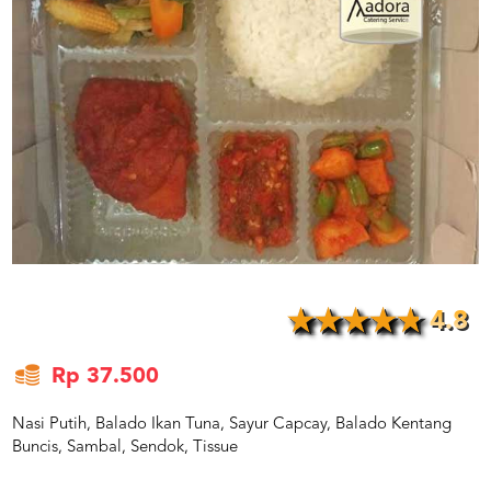
US
CATERERS
BLOG
TERMS
&
CONDITIONS
CALL
CENTER
021
5091
3494
LOGIN
DAFTAR
4.8
Rp 37.500
Nasi Putih, Balado Ikan Tuna, Sayur Capcay, Balado Kentang
Buncis, Sambal, Sendok, Tissue