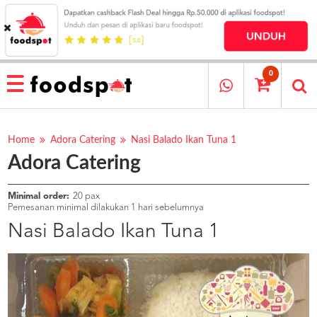
HOME
MENU
0
RESTAURANT
CARA
PESAN
Home
Adora Catering
Nasi Balado Ikan Tuna 1
Adora Catering
OUR
COMPANY
KATA
Minimal order:
20 pax
MEREKA
Pemesanan minimal dilakukan 1 hari sebelumnya
KATALOG
Nasi Balado Ikan Tuna 1
LOYALTY
PROGRAM
FAQ
ABOUT