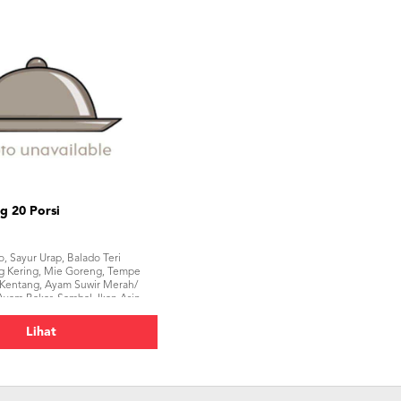
g 20 Porsi
, Sayur Urap, Balado Teri
g Kering, Mie Goreng, Tempe
 Kentang, Ayam Suwir Merah/
yam Bakar, Sambal, Ikan Asin,
erupuk</p>
Lihat