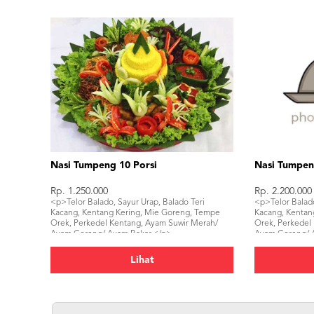
Nasi Tumpeng 10 Porsi
Nasi Tumpen
Rp. 1.250.000
Rp. 2.200.000
<p>Telor Balado, Sayur Urap, Balado Teri
<p>Telor Balado
Kacang, Kentang Kering, Mie Goreng, Tempe
Kacang, Kentan
Orek, Perkedel Kentang, Ayam Suwir Merah/
Orek, Perkedel
Ayam Goreng/ Ayam Bakar,</p>
Ayam Goreng/ A
Tahu Bacem, K
Lihat