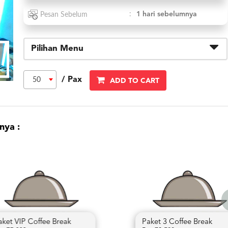
:
1 hari sebelumnya
Pesan Sebelum
Pilihan Menu
/ Pax
50
ADD TO CART
nya :
2 Coffee Break
Paket VIP Coffee Break