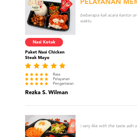
PELAYANAN ME
beberapa kali acara kantor or
waktu
Nasi Kotak
Paket Nasi Chicken
Steak Mayo
Rasa
Pelayanan
Pengantaran
Rezka S. Wilman
i very like with the taste adn