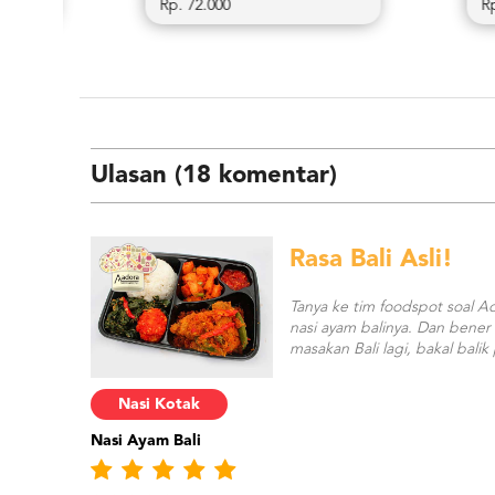
Rp. 68.500
Rp. 72.
Ulasan (18 komentar)
Rasa Bali Asli!
Tanya ke tim foodspot soal Ad
nasi ayam balinya. Dan bener 
masakan Bali lagi, bakal balik 
Nasi Kotak
Nasi Ayam Bali