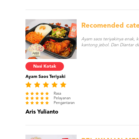
Recomended cate
Ayam saos teriyakinya enak, 
kantong jebol. Dan Diantar d
Nasi Kotak
Ayam Saos Teriyaki
Rasa
Pelayanan
Pengantaran
Aris Yulianto