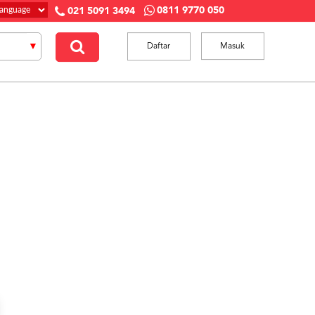
0811 9770 050
021 5091 3494
Daftar
Masuk