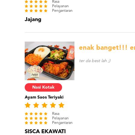
Rasa
Pelayanan
Pengantaran
Jajang
enak banget!!! en
ter da best lah ;)
Nasi Kotak
Ayam Saos Teriyaki
Rasa
Pelayanan
Pengantaran
SISCA EKAWATI