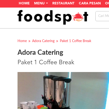
HOME
MENU
RESTAURANT
CARA PESAN
O
Home
Adora Catering
Paket 1 Coffee Break
Adora Catering
Paket 1 Coffee Break