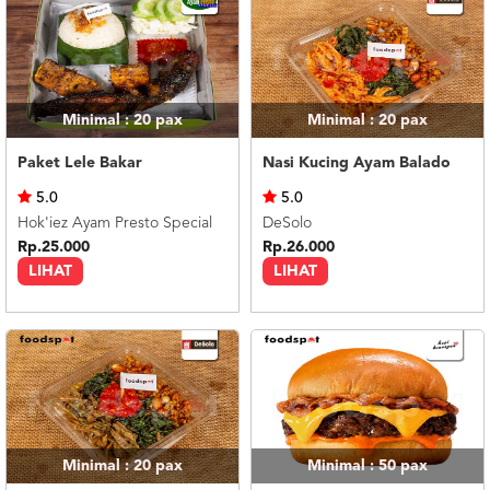
Minimal : 20
pax
Minimal : 20
pax
Paket Lele Bakar
Nasi Kucing Ayam Balado
5.0
5.0
Hok'iez Ayam Presto Special
DeSolo
Rp.25.000
Rp.26.000
LIHAT
LIHAT
Minimal : 20
pax
Minimal : 50
pax