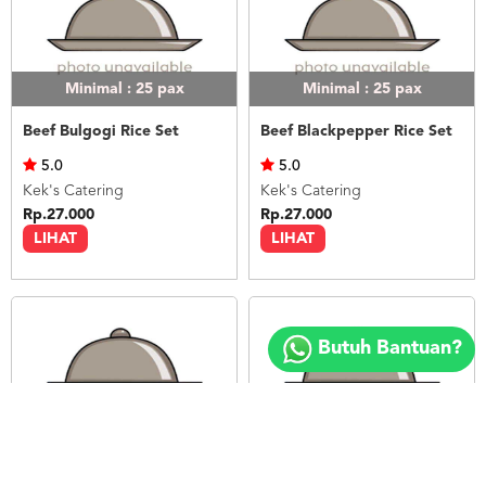
Minimal : 25
pax
Minimal : 25
pax
Beef Bulgogi Rice Set
Beef Blackpepper Rice Set
5.0
5.0
Kek's Catering
Kek's Catering
Rp.27.000
Rp.27.000
LIHAT
LIHAT
Copyright
©
Butuh Bantuan?
2018
FOODSPOT.CO.ID
Minimal : 25
pax
Minimal : 25
pax
Chicken Katsu Rice Set
Chinese Rice Set