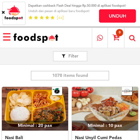
HOME
MENU
0
RESTAURANT
Filter
CARA
PESAN
OUR
COMPANY
1078 items found
KATA
MEREKA
KATALOG
LOYALTY
PROGRAM
Minimal : 20
pax
Minimal : 10
pax
FAQ
ABOUT
Nasi Bali
Nasi Unyil Cumi Pedas