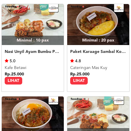
Minimal : 10
pax
Minimal : 20
pax
Nasi Unyil Ayam Bumbu Pedas
Paket Karaage Sambal Korek
5.0
4.8
Kafe Betawi
Cateringan Mas Kuy
Rp.25.000
Rp.25.000
LIHAT
LIHAT