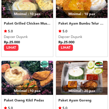
Minimal : 10
pax
Minimal : 10
pax
Paket Grilled Chicken Mushroom Sauce
Paket Ayam Bumbu Telur Asin
5.0
5.0
Dapoer Duyunk
Dapoer Duyunk
Rp.25.000
Rp.25.000
LIHAT
LIHAT
Minimal : 10
pax
Minimal : 20
pax
Paket Oseng Kikil Pedas
Paket Ayam Goreng
5.0
5.0