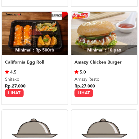
Minimal : Rp 500rb
Minimal : 10
pax
California Egg Roll
Amazy Chicken Burger
4.5
5.0
Shitako
Amazy Resto
Rp.27.000
Rp.27.000
LIHAT
LIHAT