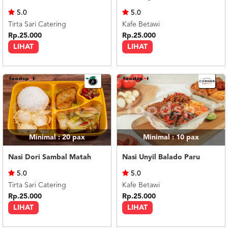
US
5.0
5.0
CATERERS
Tirta Sari Catering
Kafe Betawi
BLOG
Rp.25.000
Rp.25.000
LIHAT
LIHAT
TERMS
&
CONDITIONS
CALL
CENTER
021
5091
3494
LOGIN
DAFTAR
Minimal : 20
pax
Minimal : 10
pax
Nasi Dori Sambal Matah
Nasi Unyil Balado Paru
5.0
5.0
Tirta Sari Catering
Kafe Betawi
Rp.25.000
Rp.25.000
LIHAT
LIHAT