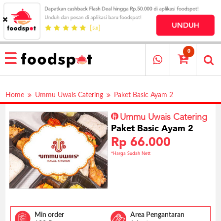
HOME
MENU
0
RESTAURANT
CARA
Home
Ummu Uwais Catering
Paket Basic Ayam 2
PESAN
OUR
Ummu Uwais Catering
COMPANY
Paket Basic Ayam 2
KATA
Rp 66.000
MEREKA
*Harga Sudah Nett
KATALOG
LOYALTY
PROGRAM
FAQ
Min order
Area Pengantaran
ABOUT