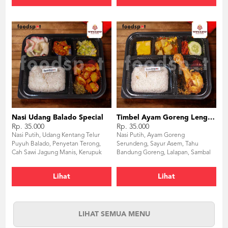
Nasi Udang Balado Special
Timbel Ayam Goreng Lengkuas
Rp. 35.000
Rp. 35.000
Nasi Putih, Udang Kentang Telur
Nasi Putih, Ayam Goreng
Puyuh Balado, Penyetan Terong,
Serundeng, Sayur Asem, Tahu
Cah Sawi Jagung Manis, Kerupuk
Bandung Goreng, Lalapan, Sambal
Bawang
Terasi
Lihat
Lihat
LIHAT SEMUA MENU