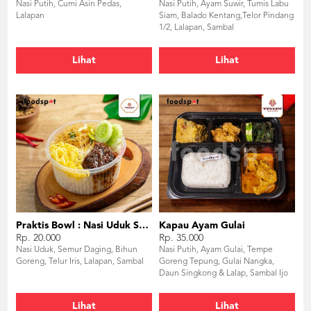
Nasi Putih, Cumi Asin Pedas,
Nasi Putih, Ayam Suwir, Tumis Labu
Lalapan
Siam, Balado Kentang,Telor Pindang
1/2, Lalapan, Sambal
Lihat
Lihat
Praktis Bowl : Nasi Uduk Semur Daging
Kapau Ayam Gulai
Rp. 20.000
Rp. 35.000
Nasi Uduk, Semur Daging, Bihun
Nasi Putih, Ayam Gulai, Tempe
Goreng, Telur Iris, Lalapan, Sambal
Goreng Tepung, Gulai Nangka,
Daun Singkong & Lalap, Sambal Ijo
Lihat
Lihat