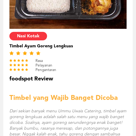
Nasi Kotak
Timbel Ayam Goreng Lengkuas
Rasa
Pelayanan
Pengantaran
foodspot Review
Timbel yang Wajib Banget Dicoba
Dari sekian banyak menu Ummu Uwais Catering, timbel ayam
goreng lengkuas adalah salah satu menu yang wajib banget
dicoba. Soalnya, ayam goreng serundengnya enak banget!
Banyak bumbu, rasanya meresap, dan potongannya juga
besar. Nggak kalah enak, tahu goreng dengan sambalnya