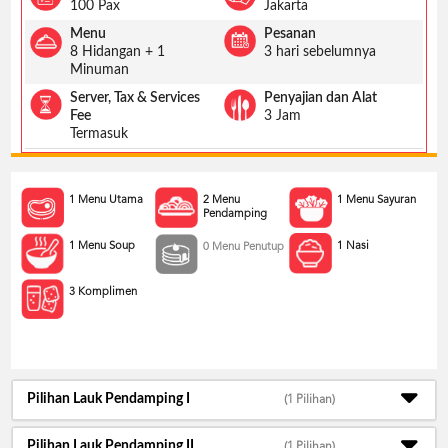
US
100 Pax
Jakarta
Menu
Pesanan
CATERERS
8 Hidangan + 1
3 hari sebelumnya
BLOG
Minuman
TERMS
Server, Tax & Services
Penyajian dan Alat
&
Fee
3 Jam
CONDITIONS
Termasuk
CALL
CENTER
021
1 Menu Utama
2 Menu
1 Menu Sayuran
5091
Pendamping
3494
1 Menu Soup
1 Nasi
0 Menu Penutup
LOGIN
DAFTAR
3 Komplimen
Pilihan Lauk Pendamping I
(1 Pilihan)
Pilihan Lauk Pendamping II
(1 Pilihan)