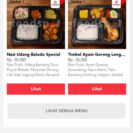
Nasi Udang Balado Special
Timbel Ayam Goreng Lengkuas
Rp. 35.000
Rp. 35.000
Nasi Putih, Udang Kentang Telur
Nasi Putih, Ayam Goreng
Puyuh Balado, Penyetan Terong,
Serundeng, Sayur Asem, Tahu
Cah Sawi Jagung Manis, Kerupuk
Bandung Goreng, Lalapan, Sambal
Bawang
Terasi
Lihat
Lihat
LIHAT SEMUA MENU