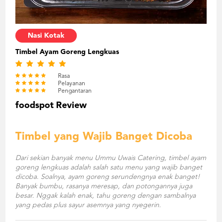
Nasi Kotak
Timbel Ayam Goreng Lengkuas
Rasa
Pelayanan
Pengantaran
foodspot Review
Timbel yang Wajib Banget Dicoba
Dari sekian banyak menu Ummu Uwais Catering, timbel ayam
goreng lengkuas adalah salah satu menu yang wajib banget
dicoba. Soalnya, ayam goreng serundengnya enak banget!
Banyak bumbu, rasanya meresap, dan potongannya juga
besar. Nggak kalah enak, tahu goreng dengan sambalnya
yang pedas plus sayur asemnya yang nyegerin.