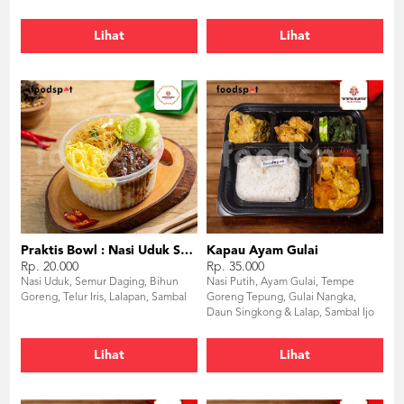
Lihat
Lihat
Praktis Bowl : Nasi Uduk Semur Daging
Kapau Ayam Gulai
Rp. 20.000
Rp. 35.000
Nasi Uduk, Semur Daging, Bihun
Nasi Putih, Ayam Gulai, Tempe
Goreng, Telur Iris, Lalapan, Sambal
Goreng Tepung, Gulai Nangka,
Daun Singkong & Lalap, Sambal Ijo
Lihat
Lihat