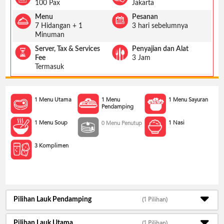
US
100 Pax
Jakarta
Menu
Pesanan
CATERERS
7 Hidangan + 1
3 hari sebelumnya
BLOG
Minuman
TERMS
Server, Tax & Services
Penyajian dan Alat
&
Fee
3 Jam
CONDITIONS
Termasuk
CALL
CENTER
021
1 Menu Utama
1 Menu
1 Menu Sayuran
5091
Pendamping
3494
1 Menu Soup
1 Nasi
0 Menu Penutup
LOGIN
DAFTAR
3 Komplimen
Pilihan Lauk Pendamping
(1 Pilihan)
Pilihan Lauk Utama
(1 Pilihan)