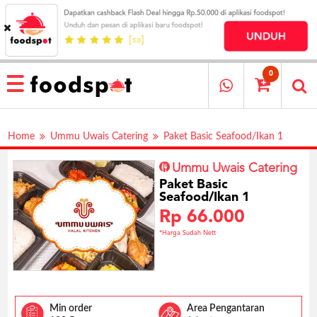
HOME
MENU
0
RESTAURANT
CARA
Home
Ummu Uwais Catering
Paket Basic Seafood/Ikan 1
PESAN
OUR
Ummu Uwais Catering
COMPANY
Paket Basic
KATA
Seafood/Ikan 1
MEREKA
Rp 66.000
KATALOG
*Harga Sudah Nett
LOYALTY
PROGRAM
FAQ
Min order
Area Pengantaran
ABOUT