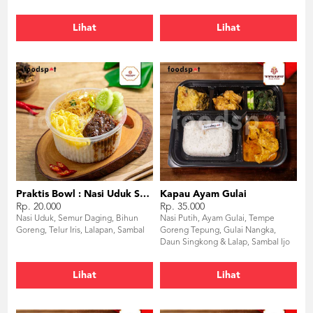
Lihat
Lihat
Praktis Bowl : Nasi Uduk Semur Daging
Kapau Ayam Gulai
Rp. 20.000
Rp. 35.000
Nasi Uduk, Semur Daging, Bihun
Nasi Putih, Ayam Gulai, Tempe
Goreng, Telur Iris, Lalapan, Sambal
Goreng Tepung, Gulai Nangka,
Daun Singkong & Lalap, Sambal Ijo
Lihat
Lihat