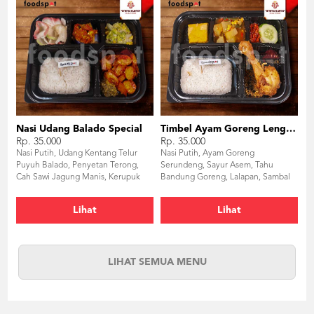
Nasi Udang Balado Special
Timbel Ayam Goreng Lengkuas
Rp. 35.000
Rp. 35.000
Nasi Putih, Udang Kentang Telur
Nasi Putih, Ayam Goreng
Puyuh Balado, Penyetan Terong,
Serundeng, Sayur Asem, Tahu
Cah Sawi Jagung Manis, Kerupuk
Bandung Goreng, Lalapan, Sambal
Bawang
Terasi
Lihat
Lihat
LIHAT SEMUA MENU