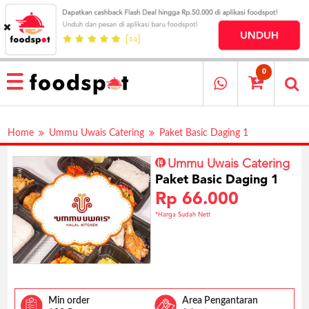
HOME
MENU
0
RESTAURANT
CARA
Home
Ummu Uwais Catering
Paket Basic Daging 1
PESAN
OUR
Ummu Uwais Catering
COMPANY
Paket Basic Daging 1
KATA
Rp 66.000
MEREKA
*Harga Sudah Nett
KATALOG
LOYALTY
PROGRAM
FAQ
Min order
Area Pengantaran
ABOUT