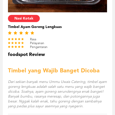
Nasi Kotak
Timbel Ayam Goreng Lengkuas
Rasa
Pelayanan
Pengantaran
foodspot Review
Timbel yang Wajib Banget Dicoba
Dari sekian banyak menu Ummu Uwais Catering, timbel ayam
goreng lengkuas adalah salah satu menu yang wajib banget
dicoba. Soalnya, ayam goreng serundengnya enak banget!
Banyak bumbu, rasanya meresap, dan potongannya juga
besar. Nggak kalah enak, tahu goreng dengan sambalnya
yang pedas plus sayur asemnya yang nyegerin.