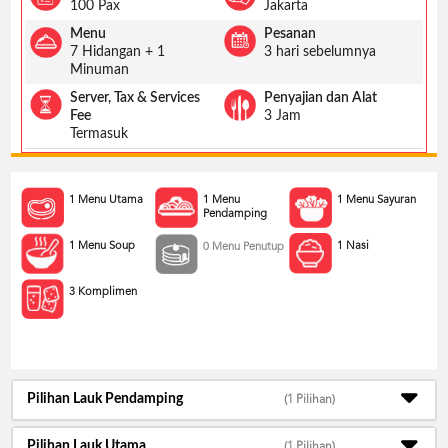
US
100 Pax
Jakarta
Menu
Pesanan
CATERERS
7 Hidangan + 1
3 hari sebelumnya
BLOG
Minuman
TERMS
Server, Tax & Services
Penyajian dan Alat
&
Fee
3 Jam
CONDITIONS
Termasuk
CALL
CENTER
021
1 Menu Utama
1 Menu
1 Menu Sayuran
5091
Pendamping
3494
1 Menu Soup
1 Nasi
0 Menu Penutup
LOGIN
DAFTAR
3 Komplimen
Pilihan Lauk Pendamping
(1 Pilihan)
Pilihan Lauk Utama
(1 Pilihan)