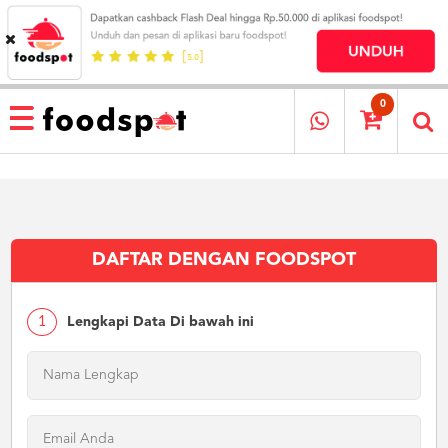
HOME
MENU
0
RESTAURANT
CARA
PESAN
OUR
COMPANY
DAFTAR DENGAN FOODSPOT
KATA
MEREKA
KATALOG
1
Lengkapi Data Di bawah ini
LOYALTY
PROGRAM
FAQ
ABOUT