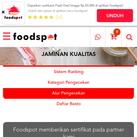
HOME
MENU
0
RESTAURANT
JAMINAN KUALITAS
CARA
PESAN
OUR
Sistem Ranking
COMPANY
Kategori Pengecekan
KATA
MEREKA
Alur Pengecekan
KATALOG
Daftar Resto
LOYALTY
PROGRAM
FAQ
Foodspot memberikan sertifikat pada partner
ABOUT