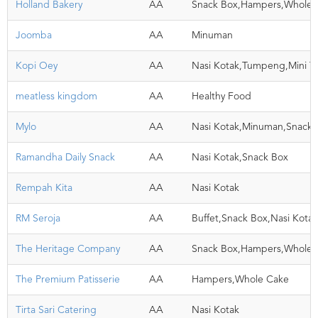
Holland Bakery
AA
Snack Box,Hampers,Whole 
Joomba
AA
Minuman
Kopi Oey
AA
Nasi Kotak,Tumpeng,Mini 
meatless kingdom
AA
Healthy Food
Mylo
AA
Nasi Kotak,Minuman,Snack
Ramandha Daily Snack
AA
Nasi Kotak,Snack Box
Rempah Kita
AA
Nasi Kotak
RM Seroja
AA
Buffet,Snack Box,Nasi Kota
The Heritage Company
AA
Snack Box,Hampers,Whole 
The Premium Patisserie
AA
Hampers,Whole Cake
Tirta Sari Catering
AA
Nasi Kotak