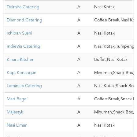
Delmira Catering
A
Nasi Kotak
Diamond Catering
A
Coffee Break,Nasi Kot
Ichiban Sushi
A
Nasi Kotak
IndieVia Catering
A
Nasi Kotak,Tumpeng
Kinara Kitchen
A
Buffet,Nasi Kotak
Kopi Kenangan
A
Minuman,Snack Box,N
Luminary Catering
A
Nasi Kotak,Snack Box
Mad Bagel
A
Coffee Break,Snack B
Majestyk
A
Minuman,Snack Box,
Nasi Liman
A
Nasi Kotak