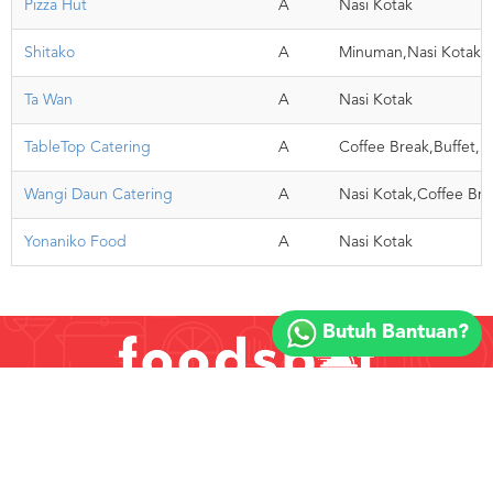
Pizza Hut
A
Nasi Kotak
Shitako
A
Minuman,Nasi Kotak
Ta Wan
A
Nasi Kotak
TableTop Catering
A
Coffee Break,Buffet,N
Wangi Daun Catering
A
Nasi Kotak,Coffee B
Yonaniko Food
A
Nasi Kotak
Copyright
©
Butuh Bantuan?
2018
FOODSPOT.CO.ID
Copyright © 2026 FOODSPOT.CO.ID :: PT. KLIK EAT INDONESI