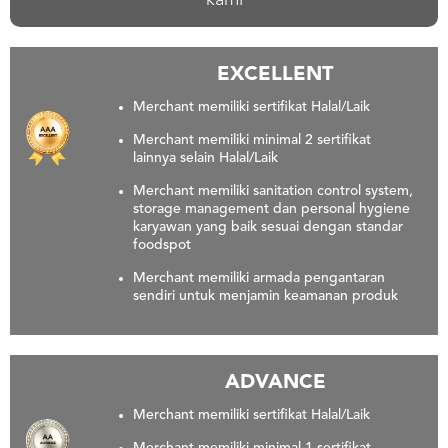
kami
US
CATERERS
BLOG
EXCELLENT
TERMS
Merchant memiliki sertifikat Halal/Laik
&
CONDITIONS
Merchant memiliki minimal 2 sertifikat
lainnya selain Halal/Laik
CALL
CENTER
Merchant memiliki sanitation control system,
021
storage management dan personal hygiene
5091
karyawan yang baik sesuai dengan standar
3494
foodspot
LOGIN
DAFTAR
Merchant memiliki armada pengantaran
sendiri untuk menjamin keamanan produk
ADVANCE
Merchant memiliki sertifikat Halal/Laik