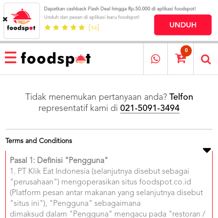
HOME
MENU
0
RESTAURANT
CARA
PESAN
Tidak menemukan pertanyaan anda?
Telfon
representatif kami di
021-5091-3494
OUR
COMPANY
KATA
MEREKA
Terms and Conditions
KATALOG
Pasal 1: Definisi "Pengguna"
1. PT Klik Eat Indonesia (selanjutnya disebut sebagai
LOYALTY
"perusahaan") mengoperasikan situs foodspot.co.id
PROGRAM
(Platform pesan antar makanan yang selanjutnya disebut
FAQ
"situs ini"), "Pengguna" sebagaimana
ABOUT
dimaksud dalam "Pengguna" mengacu pada "restoran /