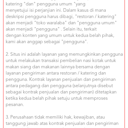
US
katering "dan" pengguna umum "yang
CATERERS
menyetujui isi perjanjian ini. Dalam kasus di mana
deskripsi pengguna harus dibagi, "restoran / katering"
BLOG
akan menjadi "toko waralaba" dan "pengguna umum"
TERMS
akan menjadi "pengguna" . Selain itu, terkait
&
dengan konten yang umum untuk kedua belah pihak,
CONDITIONS
kami akan anggap sebagai "pengguna".
CALL
CENTER
2. Situs ini adalah layanan yang memungkinkan pengguna
021
untuk melakukan transaksi pembelian nasi kotak untuk
5091
3494
makan siang dan makanan lainnya bersama dengan
layanan pengiriman antara restoran / katering dan
LOGIN
DAFTAR
pengguna. Kontrak layanan penjualan dan pengiriman
antara pedagang dan pengguna (selanjutnya disebut
sebagai kontrak penjualan dan pengiriman) ditetapkan
ketika kedua belah pihak setuju untuk memproses
pesanan.
3. Perusahaan tidak memiliki hak, kewajiban, atau
tanggung jawab atas kontrak penjualan dan pengiriman