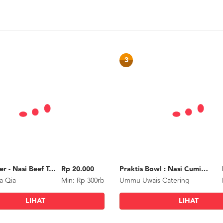
3
Paket Silver - Nasi Beef Teriyaki
Rp 20.000
Praktis Bowl : Nasi Cumi Asin
a Qia
Min: Rp 300rb
Ummu Uwais Catering
LIHAT
LIHAT