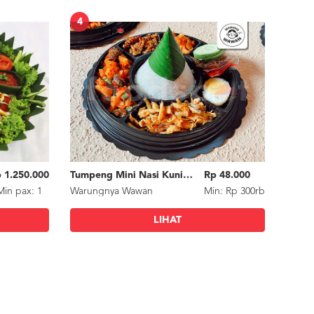
4
 1.250.000
Tumpeng Mini Nasi Kuning / Nasi Uduk
Rp 48.000
Min
pax
: 1
Warungnya Wawan
Min: Rp 300rb
LIHAT