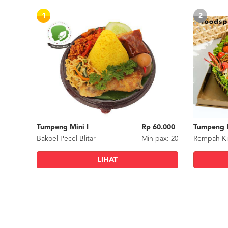
1
2
Tumpeng Mini I
Rp 60.000
Bakoel Pecel Blitar
Min
pax
: 20
Rempah Ki
LIHAT