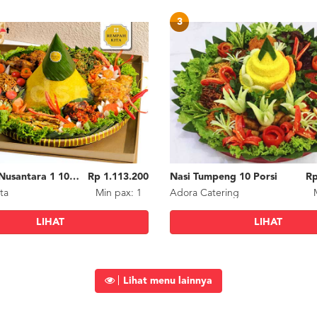
3
Tumpeng Nusantara 1 10Pax
Rp 1.113.200
Nasi Tumpeng 10 Porsi
Rp
ta
Min
pax
: 1
Adora Catering
LIHAT
LIHAT
Lihat menu lainnya