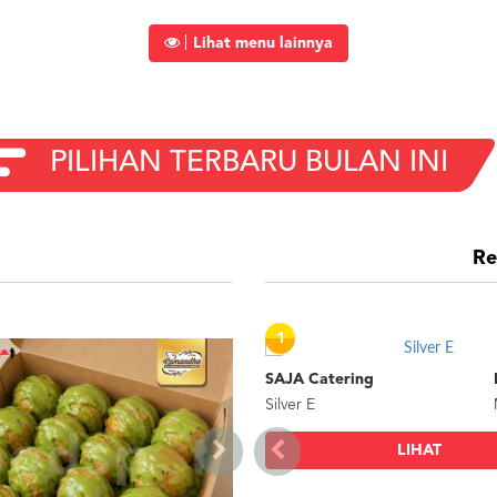
Lihat menu lainnya
PILIHAN TERBARU BULAN INI
i
Re
1
3
SAJA Catering
Silver E
LIHAT