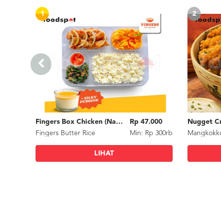
1
2
Fingers Box Chicken (Nasi Putih) Silky Pudding
Rp 47.000
Nugget Cr
Fingers Butter Rice
Min: Rp 300rb
Mangkokk
LIHAT