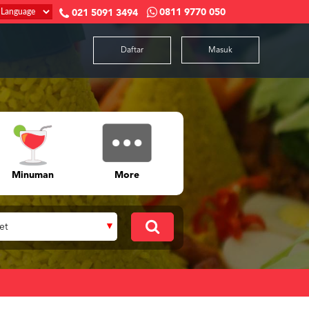
0811 9770 050
021 5091 3494
Daftar
Masuk
Minuman
More