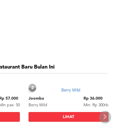
staurant Baru Bulan Ini
2
4
3
5
Rp 57.000
Joomba
Ramandha Daily Snack
Rp 36.000
Rp 25.000
Balap
Raman
Min
pax
: 50
Berry Wild
Pisang Goreng Kembung Gula Aren
Min: Rp 300rb
Min: Rp 350rb
Paket
LIHAT
LIHAT