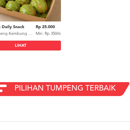
 Daily Snack
Rp 25.000
Ramandha Daily Snack
Rp
Pisang Goreng Kembung Greentea
Min: Rp 350rb
Pisang Goreng Kembung Coklat Greentea
Mi
LIHAT
LIHAT
PILIHAN TUMPENG TERBAIK