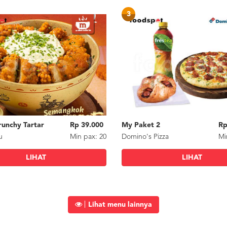
3
unchy Tartar
Rp 39.000
My Paket 2
Rp
u
Min
pax
: 20
Domino's Pizza
Mi
LIHAT
LIHAT
Lihat menu lainnya