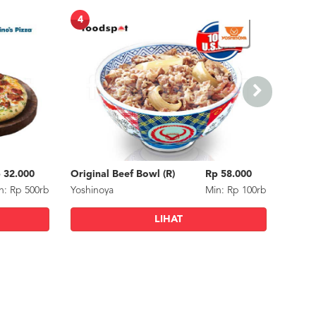
4
5
 32.000
Original Beef Bowl (R)
Rp 58.000
Pasta
n: Rp 500rb
Yoshinoya
Min: Rp 100rb
Tirta 
LIHAT