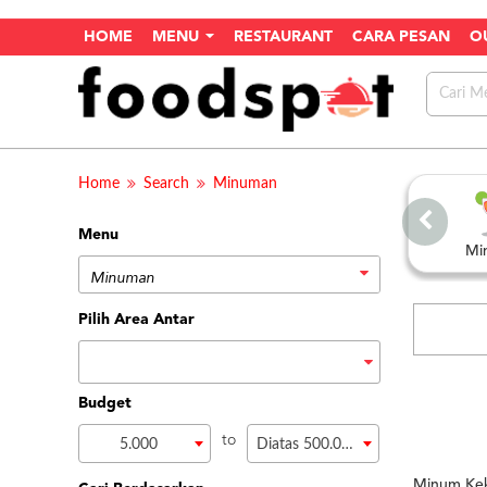
HOME
MENU
RESTAURANT
CARA PESAN
O
Home
Search
Minuman
Menu
Tumpeng Mini
Coffee Break
Mi
Pilih Area Antar
Budget
to
5.000
Diatas 500.000
Minum Kek