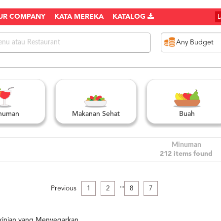
UR COMPANY
KATA MEREKA
KATALOG
numan
Makanan Sehat
Buah
Minuman
212 items found
.
.
.
Previous
1
2
8
7
inian yang Menyegarkan