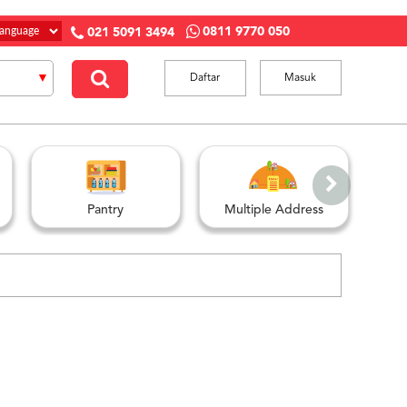
0811 9770 050
021 5091 3494
Daftar
Masuk
Pantry
Multiple Address