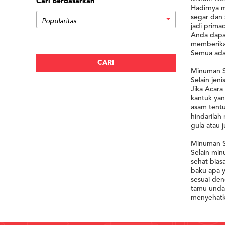
Cari Berdasarkan
Hadirnya 
segar dan 
jadi prima
Anda dapat
memberika
Semua ada,
Minuman S
Selain je
Jika Acara
kantuk yan
asam tentu
hindarilah
gula atau 
Minuman S
Selain min
sehat bias
baku apa y
sesuai de
tamu unda
menyehatk