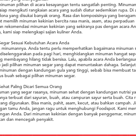
minuman pilihan di acara kesayangan tentu sangatlah penting. Minu
siap mengikuti rangkaian acara yang sudah diatur sedemikian rupa. Di 
dona yang disukai banyak orang. Rasa dan komposisinya yang beragam 
 memilih minuman kekinian bercita rasa manis, asam, atau perpaduan 
n rekomendasi minuman kekinian yang sekiranya pas dengan acara An
 kami siap melengkapi sajian kuliner Anda.
egar Sesuai Kebutuhan Acara Anda
nis minumannya. Anda tentu perlu memperhatikan bagaimana minuman s
 diselenggarakan pada pagi hari, menghidangkan minuman hangat seper
g membayang hilang tidak bersisa. Lalu, apabila acara Anda berlangsu
 jadi pilihan minuman segar yang dapat menuntaskan dahaga. Selanjutn
 minuman dengan kandungan gula yang tinggi, sebab bisa membuat ta
jus buah sebagai pilihan minuman segar.
ehat Paling Dicari Semua Orang
uman yang segar rasanya, minuman sehat dengan kandungan nutrisi yan
anya terbuat dari sayuran, buah, atau campuran sayur serta buah. Cita
ang digunakan. Bisa manis, pahit, asam, kecut, atau bahkan campah.
ngan tamu Anda, jangan ragu untuk menghubungi Foodspot. Kami men
ngan Anda. Dari minuman kekinian dengan banyak penggemar, minuma
an dan mencegah penyakit.