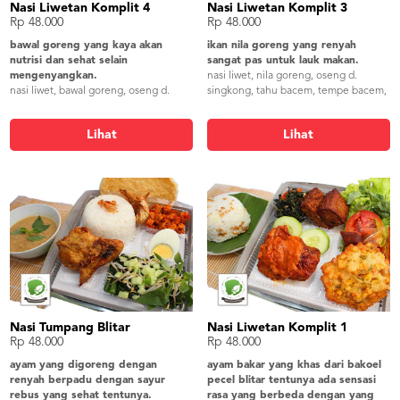
Nasi Liwetan Komplit 4
Nasi Liwetan Komplit 3
Rp 48.000
Rp 48.000
bawal goreng yang kaya akan
ikan nila goreng yang renyah
nutrisi dan sehat selain
sangat pas untuk lauk makan.
mengenyangkan.
nasi liwet, nila goreng, oseng d.
nasi liwet, bawal goreng, oseng d.
singkong, tahu bacem, tempe bacem,
singkong, tahu bacem, tempe bacem,
bakwan jagung, lalapan, sambel,
bakwan jagung, lalapan, sambel,
kerupuk gendar
Lihat
Lihat
kerupuk gendar
Nasi Tumpang Blitar
Nasi Liwetan Komplit 1
Rp 48.000
Rp 48.000
ayam yang digoreng dengan
ayam bakar yang khas dari bakoel
renyah berpadu dengan sayur
pecel blitar tentunya ada sensasi
rebus yang sehat tentunya.
rasa yang berbeda dengan yang