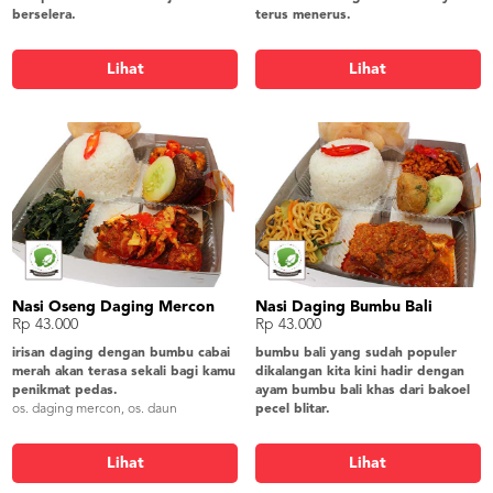
berselera.
terus menerus.
daging teriyaki, soun goreng, orak arik
sapi lada hitam, mie goreng, capcay,
buncis, tahu tepung, lalap timun,
perkedel kentang, lalap timun,
Lihat
Lihat
sambel, krupuk udang
sambel, krupuk udang
Nasi Oseng Daging Mercon
Nasi Daging Bumbu Bali
Rp 43.000
Rp 43.000
irisan daging dengan bumbu cabai
bumbu bali yang sudah populer
merah akan terasa sekali bagi kamu
dikalangan kita kini hadir dengan
penikmat pedas.
ayam bumbu bali khas dari bakoel
os. daging mercon, os. daun
pecel blitar.
singkong, os. tempe kikil, tahu bacem,
daging bumbu bali, mie goreng,
lalap timun, sambel, krupuk udang
kering tempe, perkedel kentang, lalap
Lihat
Lihat
timun, sambel, krupuk udang