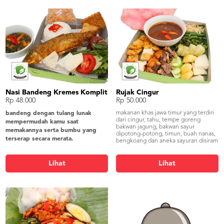
Nasi Bandeng Kremes Komplit
Rujak Cingur
Rp 48.000
Rp 50.000
makanan khas jawa timur yang terdiri
bandeng dengan tulang lunak
dari cingur, tahu, tempe goreng
mempermudah kamu saat
bakwan jagung, bakwan sayur
memakannya serta bumbu yang
dipotong-potong, timun, buah nanas,
terserap secara merata.
bengkoang dan aneka sayuran disiram
bandeng presto, tahu goreng, tempe
bumbu khas terdiri dari kacang,
pisang batu dan petis yang
goreng, sayur asem blitar, lalapan,
menjadikan cita rasa yang khas
Lihat
Lihat
sambel, kremesan