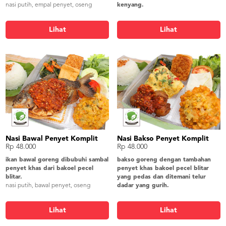
nasi putih, empal penyet, oseng
kenyang.
kangkung, tahu goreng, tempe
nasi putih, nila penyet, oseng
goreng, bakwan jagung, lalapan,
kangkung, tahu goreng, tempe
Lihat
Lihat
kerupuk gendar
goreng, bakwan jagung, lalapan,
kerupuk gendar
Nasi Bawal Penyet Komplit
Nasi Bakso Penyet Komplit
Rp 48.000
Rp 48.000
ikan bawal goreng dibubuhi sambal
bakso goreng dengan tambahan
penyet khas dari bakoel pecel
penyet khas bakoel pecel blitar
blitar.
yang pedas dan ditemani telur
nasi putih, bawal penyet, oseng
dadar yang gurih.
kangkung, tahu goreng, tempe
nasi putih, bakso penyet, telur dadar,
goreng, bakwan jagung, lalapan,
oseng kangkung, tahu goreng, tempe
Lihat
Lihat
kerupuk gendar
goreng, bakwan jagung, lalapan,
kerupuk gendar