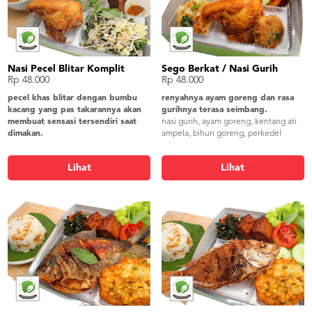
Nasi Pecel Blitar Komplit
Sego Berkat / Nasi Gurih
Rp 48.000
Rp 48.000
pecel khas blitar dengan bumbu
renyahnya ayam goreng dan rasa
kacang yang pas takarannya akan
gurihnya terasa seimbang.
membuat sensasi tersendiri saat
nasi gurih, ayam goreng, kentang ati
dimakan.
ampela, bihun goreng, perkedel
nasi putih, pecel blitar, ayam
kentang, serundeng, peyek/krupuk
grg/empal/bandeng, telur asin, os.
gendar, sambel
Lihat
Lihat
tmp kikil, tahu bacem, peyek/krupuk
gendar