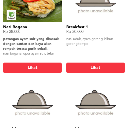
Nasi Bogana
Breakfast 1
Rp 38.000
Rp 30.000
potongan ayam suir yang dimasak
nasi uduk, ayam goreng, bihun
dengan santan dan kaya akan
goreng tempe
rempah terasa gurih sekali.
nasi bogana, opor ayam suir, telur
pindang, oseng kacang panjang,
kering tempe, sambel, krupuk
Lihat
Lihat