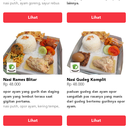
nasi putih, ayam goreng, sayur rebus
lainnya.
+ sambel tumpang, os. tempe kikil,
nasi liwet, ayam bakar, oseng d.
telur rebus, ikan asin, kerupuk gendar
singkong, tahu bacem, tempe bacem,
Lihat
Lihat
bakwan jagung, lalapan, sambel,
kerupuk gendar
Nasi Rames Blitar
Nasi Gudeg Komplit
Rp 48.000
Rp 48.000
opor ayam yang gurih dan daging
paduan gudeg dan ayam opor
ayam yang lembut terasa saat
sangatlah pas rasanya yang manis
gigitan pertama.
dari gudeg bertemu gurihnya opor
nasi putih, opor ayam, kering tempe,
ayam.
mie goreng, perkedel kentang, lalap
nasi putih, ayam opor, telur pindang,
timun, peyek, sambel
krecek, gudeg, lalap timun, peyek,
Lihat
Lihat
sambel