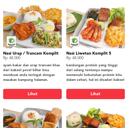
Nasi Urap / Trancam Komplit
Nasi Liwetan Komplit 5
Rp 48.000
Rp 48.000
ayam bakar dan urap trancam khas
kandungan protein yang tinggi
dari bakoel pecel blitar bisa
dari udang tentunya mampu
membuat anda teringat dengan
memenuhi kebutuhan protein kita
masakan kampung halaman.
dalam sehari, hal ini disadari bakoel
nasi putih, ayam bakar, urap trancam,
pecel blitar sehingga
lodeh tahu tempe, bakwan jagung,
menghadirkan menu udang.
Lihat
Lihat
telur rebus, peyek, sambel
nasi liwet, udang, oseng daun
singkong, tahu bacem, tempe bacem,
bakwan jagung, lalapan, kerupuk
gender