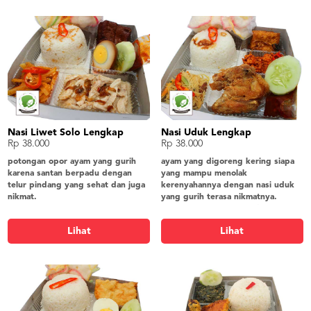
Nasi Liwet Solo Lengkap
Nasi Uduk Lengkap
Rp 38.000
Rp 38.000
potongan opor ayam yang gurih
ayam yang digoreng kering siapa
karena santan berpadu dengan
yang mampu menolak
telur pindang yang sehat dan juga
kerenyahannya dengan nasi uduk
nikmat.
yang gurih terasa nikmatnya.
nasi liwet solo, opor ayam suir, telur
nasi uduk, ayam goreng 1/8, bihun
pindang, oseng labu, tahu bacem,
goreng, kering tempe, tahu semur,
Lihat
Lihat
lalap timun, sambel, krupuk
lalap timun, sambel, krupuk