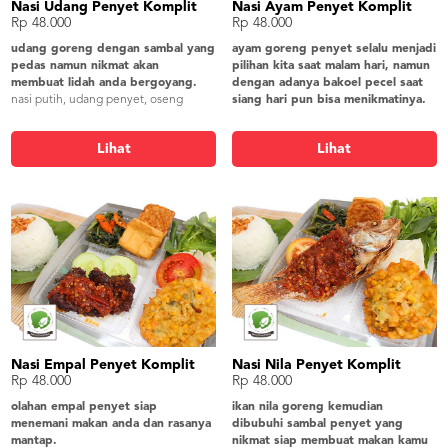
Nasi Udang Penyet Komplit
Nasi Ayam Penyet Komplit
Rp 48.000
Rp 48.000
udang goreng dengan sambal yang
ayam goreng penyet selalu menjadi
pedas namun nikmat akan
pilihan kita saat malam hari, namun
membuat lidah anda bergoyang.
dengan adanya bakoel pecel saat
nasi putih, udang penyet, oseng
siang hari pun bisa menikmatinya.
kangkung, tahu goreng, tempe
nasi putih, ayam penyet, oseng
goreng, bakwan jagung, lalapan,
kangkung, tahu goreng, tempe
Lihat
Lihat
kerupuk gender
goreng, bakwan jagung, lalapan,
kerupuk gendar
Nasi Empal Penyet Komplit
Nasi Nila Penyet Komplit
Rp 48.000
Rp 48.000
olahan empal penyet siap
ikan nila goreng kemudian
menemani makan anda dan rasanya
dibubuhi sambal penyet yang
mantap.
nikmat siap membuat makan kamu