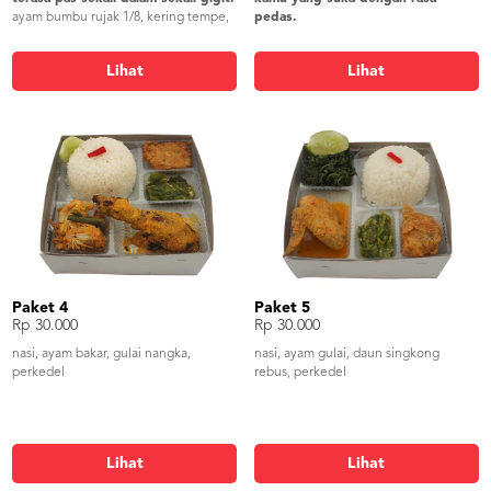
ayam bumbu rujak 1/8, kering tempe,
pedas.
mie goreng, lalap timun, sambel,
ayam rica rica 1/8, oseng daung
krupuk
singkong, bakwan jagung, lalap timun,
Lihat
Lihat
sambel, krupuk
Paket 4
Paket 5
Rp 30.000
Rp 30.000
nasi, ayam bakar, gulai nangka,
nasi, ayam gulai, daun singkong
perkedel
rebus, perkedel
Lihat
Lihat