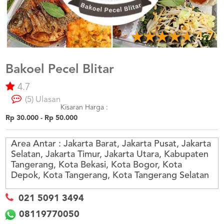
US
CATERERS
BLOG
4.7
TERMS
&
CONDITIONS
Bakoel Pecel Blitar
4.7
CALL
CENTER
(5) Ulasan
021
5091
Kisaran Harga :
3494
Rp 30.000 - Rp 50.000
LOGIN
DAFTAR
Area Antar :
Jakarta Barat, Jakarta Pusat, Jakarta
Selatan, Jakarta Timur, Jakarta Utara, Kabupaten
Tangerang, Kota Bekasi, Kota Bogor, Kota
Depok, Kota Tangerang, Kota Tangerang Selatan
021 5091 3494
08119770050