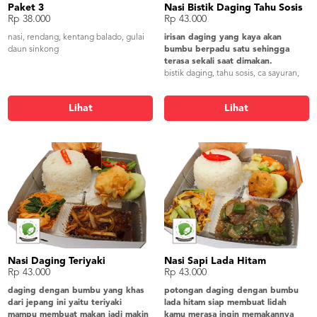
Paket 3
Nasi Bistik Daging Tahu Sosis
Rp 38.000
Rp 43.000
nasi, rendang, kentang balado, gulai
irisan daging yang kaya akan
daun sinkong
bumbu berpadu satu sehingga
terasa sekali saat dimakan.
bistik daging, tahu sosis, ca sayuran,
perkedel kentang, lalap timun,
sambel, krupuk udang
Lihat
Lihat
Nasi Daging Teriyaki
Nasi Sapi Lada Hitam
Rp 43.000
Rp 43.000
daging dengan bumbu yang khas
potongan daging dengan bumbu
dari jepang ini yaitu teriyaki
lada hitam siap membuat lidah
mampu membuat makan jadi makin
kamu merasa ingin memakannya