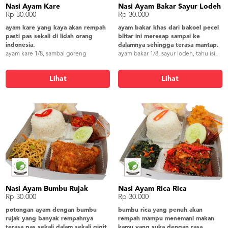
Nasi Ayam Kare
Nasi Ayam Bakar Sayur Lodeh
Rp 30.000
Rp 30.000
ayam kare yang kaya akan rempah
ayam bakar khas dari bakoel pecel
pasti pas sekali di lidah orang
blitar ini meresap sampai ke
indonesia.
dalamnya sehingga terasa mantap.
ayam kare 1/8, sambal goreng
ayam bakar 1/8, sayur lodeh, tahu isi,
kentang ati, orak arik, lalap timun,
lalap timun, sambel, krupuk
sambel, krupuk
Lihat
Lihat
Nasi Ayam Bumbu Rujak
Nasi Ayam Rica Rica
Rp 30.000
Rp 30.000
potongan ayam dengan bumbu
bumbu rica yang penuh akan
rujak yang banyak rempahnya
rempah mampu menemani makan
terasa pas sekali dalam sekali gigit.
kamu yang suka dengan rasa