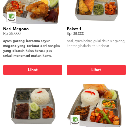
Nasi Megono
Paket 1
Rp 38.000
Rp 38.000
ayam goreng bersama sayur
nasi, ayam bakar, gulai daun singkong,
megono yang terbuat dari nangka
kentang balado, telur dadar
yang dicacah halus terasa pas
sekali menemani makan kamu.
nasi megono, ayam goreng 1/8, sayur
megono, telur rebus, tempe tepung,
Lihat
Lihat
lalap timun, sambel, krupuk