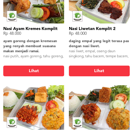
Nasi Ayam Kremes Komplit
Nasi Liwetan Komplit 2
Rp 48.000
Rp 48.000
ayam goreng dengan kremesan
daging empal yang legit terasa pas
yang renyah membuat suasana
dengan nasi liwet.
makan menjadi ramai.
nasi liwet, empal, oseng daun
nasi putih, ayam goreng, tahu goreng,
singkong, tahu bacem, tempe bacem,
tempe goreng, sayur asem blitar,
bakwan jagung, lalapan, sambel,
lalapan, sambel, kremesan
kerupuk gender
Lihat
Lihat