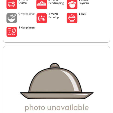
Utama
Pendamping
Sayuran
0 Menu Soup
1 Nasi
1 Menu
Penutup
3 Komplimen