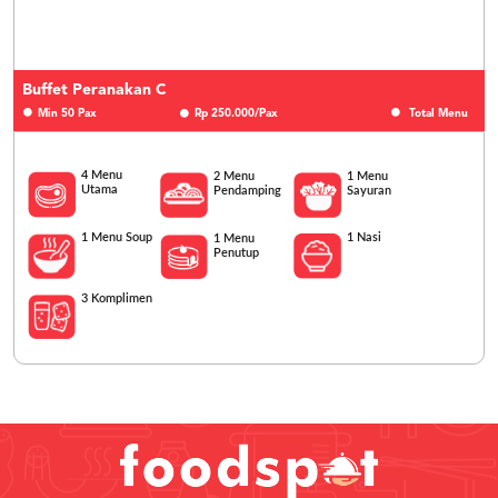
Buffet Peranakan C
Min 50 Pax
Rp 250.000/Pax
Total Menu
4 Menu
2 Menu
1 Menu
Utama
Pendamping
Sayuran
1 Menu Soup
1 Nasi
1 Menu
Penutup
3 Komplimen