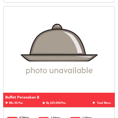
Buffet Peranakan B
Min 50 Pax
Rp 225.000/Pax
Total Menu
4 Menu
2 Menu
1 Menu