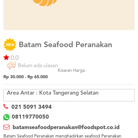
US
CATERERS
BLOG
TERMS
&
CONDITIONS
Batam Seafood Peranakan
CALL
0.0
CENTER
021
Belum ada ulasan
5091
3494
Kisaran Harga :
Rp 30.000 - Rp 65.000
LOGIN
DAFTAR
Area Antar :
Kota Tangerang Selatan
021 5091 3494
08119770050
batamseafoodperanakan@foodspot.co.id
Batam Seafood Peranakan menghadirkan seafood Peranakan