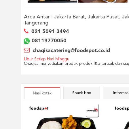
Area Antar :
Jakarta Barat, Jakarta Pusat, Ja
Tangerang
021 5091 3494
08119770050
chaqisacatering@foodspot.co.id
Libur Setiap Hari Minggu
Chaqisa menyediakan produk-produk f&b terbaik dan siap
Snack box
Informas
Nasi kotak