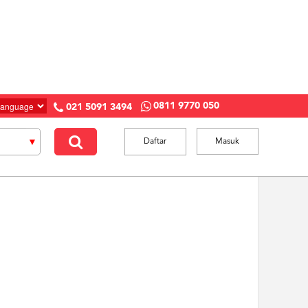
0811 9770 050
021 5091 3494
Daftar
Masuk