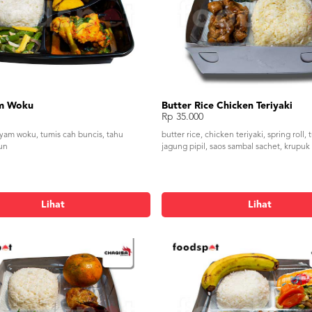
m Woku
Butter Rice Chicken Teriyaki
Rp 35.000
ayam woku, tumis cah buncis, tahu
butter rice, chicken teriyaki, spring roll,
un
jagung pipil, saos sambal sachet, krupuk
Lihat
Lihat