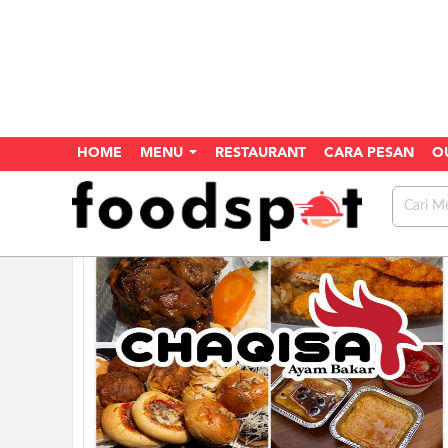
HOME
MENU
RESTAURANT
CARA PESAN
O
Home
Restaurant
Chaqisa Catering