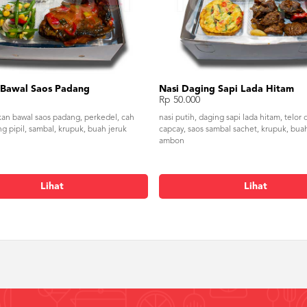
n Bawal Saos Padang
Nasi Daging Sapi Lada Hitam
Rp 50.000
ikan bawal saos padang, perkedel, cah
nasi putih, daging sapi lada hitam, telor 
g pipil, sambal, krupuk, buah jeruk
capcay, saos sambal sachet, krupuk, bua
ambon
Lihat
Lihat