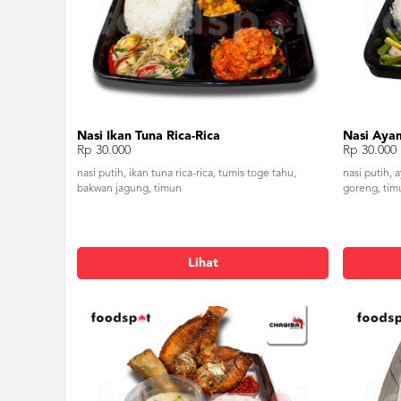
Nasi Ikan Tuna Rica-Rica
Nasi Aya
Rp 30.000
Rp 30.000
nasi putih, ikan tuna rica-rica, tumis toge tahu,
nasi putih, 
bakwan jagung, timun
goreng, tim
Lihat