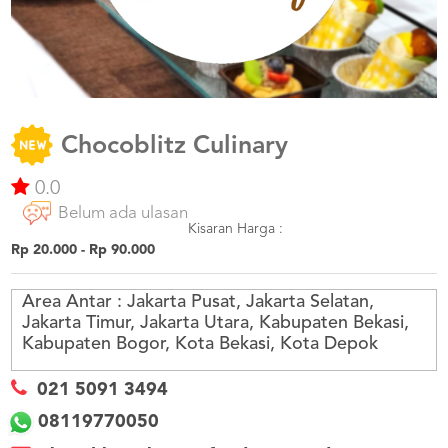
US
CATERERS
BLOG
TERMS
&
CONDITIONS
Chocoblitz Culinary
CALL
0.0
CENTER
021
Belum ada ulasan
5091
3494
Kisaran Harga :
Rp 20.000 - Rp 90.000
LOGIN
DAFTAR
Area Antar :
Jakarta Pusat, Jakarta Selatan,
Jakarta Timur, Jakarta Utara, Kabupaten Bekasi,
Kabupaten Bogor, Kota Bekasi, Kota Depok
021 5091 3494
08119770050