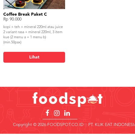
Coffee Break Paket C
Rp 90.000
kopi + teh + mineral 220ml atau juice
2 variant rasa + mineral 220ml, 3 item
kue (2 menu a + 1 menu b)
(min.50pax)
Lihat
Copyright © 2026 FOODSPOT.CO.ID :: PT. KLIK EAT INDONESI