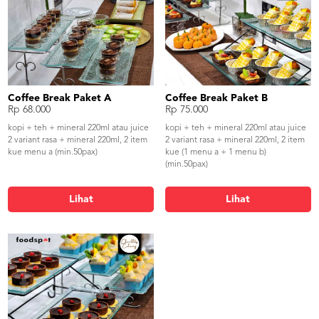
Coffee Break Paket A
Coffee Break Paket B
Rp 68.000
Rp 75.000
kopi + teh + mineral 220ml atau juice
kopi + teh + mineral 220ml atau juice
2 variant rasa + mineral 220ml, 2 item
2 variant rasa + mineral 220ml, 2 item
kue menu a (min.50pax)
kue (1 menu a + 1 menu b)
(min.50pax)
Lihat
Lihat