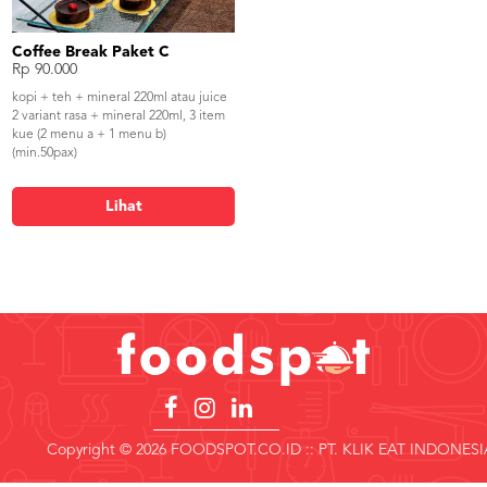
Coffee Break Paket C
Rp 90.000
kopi + teh + mineral 220ml atau juice
2 variant rasa + mineral 220ml, 3 item
kue (2 menu a + 1 menu b)
(min.50pax)
Lihat
Copyright © 2026 FOODSPOT.CO.ID :: PT. KLIK EAT INDONESI