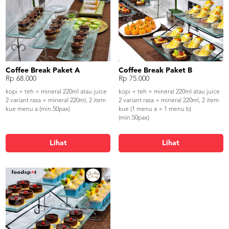
Coffee Break Paket A
Coffee Break Paket B
Rp 68.000
Rp 75.000
kopi + teh + mineral 220ml atau juice
kopi + teh + mineral 220ml atau juice
2 variant rasa + mineral 220ml, 2 item
2 variant rasa + mineral 220ml, 2 item
kue menu a (min.50pax)
kue (1 menu a + 1 menu b)
(min.50pax)
Lihat
Lihat