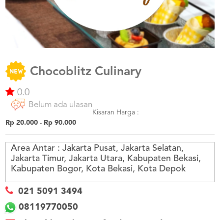
US
CATERERS
BLOG
TERMS
&
CONDITIONS
Chocoblitz Culinary
CALL
0.0
CENTER
021
Belum ada ulasan
5091
3494
Kisaran Harga :
Rp 20.000 - Rp 90.000
LOGIN
DAFTAR
Area Antar :
Jakarta Pusat, Jakarta Selatan,
Jakarta Timur, Jakarta Utara, Kabupaten Bekasi,
Kabupaten Bogor, Kota Bekasi, Kota Depok
021 5091 3494
08119770050