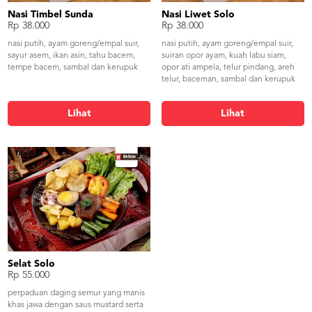
Nasi Timbel Sunda
Nasi Liwet Solo
Rp 38.000
Rp 38.000
nasi putih, ayam goreng/empal suir,
nasi putih, ayam goreng/empal suir,
sayur asem, ikan asin, tahu bacem,
suiran opor ayam, kuah labu siam,
tempe bacem, sambal dan kerupuk
opor ati ampela, telur pindang, areh
telur, baceman, sambal dan kerupuk
Lihat
Lihat
Selat Solo
Rp 55.000
perpaduan daging semur yang manis
khas jawa dengan saus mustard serta