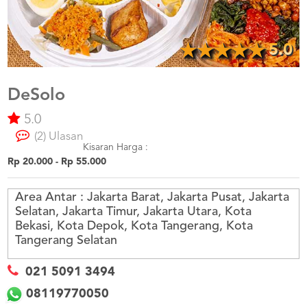
US
CATERERS
BLOG
5.0
TERMS
&
CONDITIONS
DeSolo
5.0
CALL
CENTER
(2) Ulasan
021
5091
Kisaran Harga :
3494
Rp 20.000 - Rp 55.000
LOGIN
DAFTAR
Area Antar :
Jakarta Barat, Jakarta Pusat, Jakarta
Selatan, Jakarta Timur, Jakarta Utara, Kota
Bekasi, Kota Depok, Kota Tangerang, Kota
Tangerang Selatan
021 5091 3494
08119770050