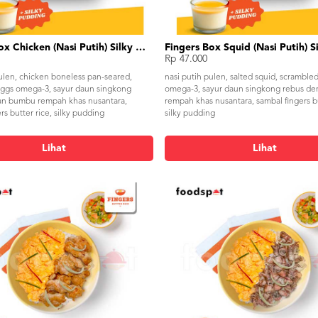
Fingers Box Chicken (Nasi Putih) Silky Pudding
Rp 47.000
pulen, chicken boneless pan-seared,
nasi putih pulen, salted squid, scramble
ggs omega-3, sayur daun singkong
omega-3, sayur daun singkong rebus d
an bumbu rempah khas nusantara,
rempah khas nusantara, sambal fingers bu
rs butter rice, silky pudding
silky pudding
Lihat
Lihat