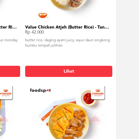
Value Chicken Sour Monday (Butter Rice) - Tanpa Telur
Value Chicken Atjeh (Butter Rice) - Tanpa Telur
Rp 42.000
sour monday
butter rice, daging ayam juicy, sayur daun singkong
bumbu rempah pilihan
Lihat