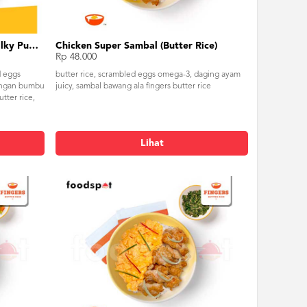
Fingers Box Squid (Nasi Putih) Silky Pudding
Chicken Super Sambal (Butter Rice)
Rp 48.000
d eggs
butter rice, scrambled eggs omega-3, daging ayam
engan bumbu
juicy, sambal bawang ala fingers butter rice
tter rice,
Lihat