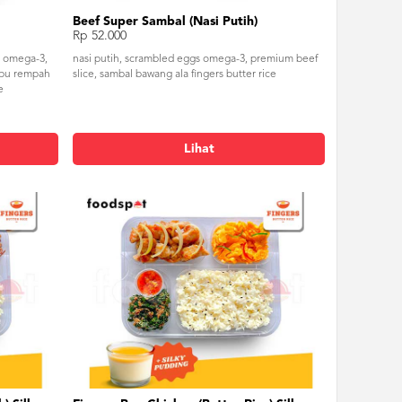
Beef Super Sambal (Nasi Putih)
Rp 52.000
s omega-3,
nasi putih, scrambled eggs omega-3, premium beef
mbu rempah
slice, sambal bawang ala fingers butter rice
e
Lihat