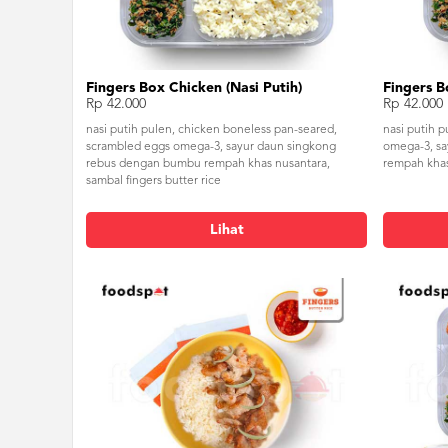
Fingers Box Chicken (Nasi Putih)
Fingers B
Rp 42.000
Rp 42.000
nasi putih pulen, chicken boneless pan-seared,
nasi putih p
scrambled eggs omega-3, sayur daun singkong
omega-3, s
rebus dengan bumbu rempah khas nusantara,
rempah khas 
sambal fingers butter rice
Lihat