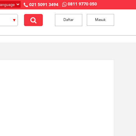
0811 9770 050
021 5091 3494
Daftar
Masuk