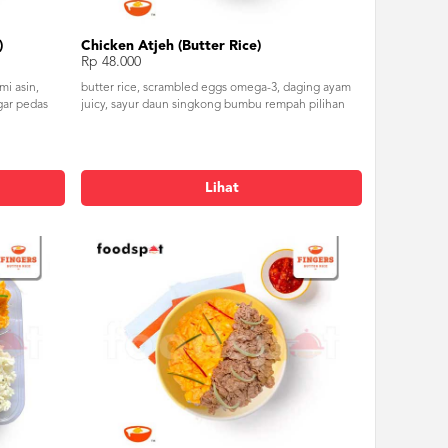
)
Chicken Atjeh (Butter Rice)
Rp 48.000
mi asin,
butter rice, scrambled eggs omega-3, daging ayam
gar pedas
juicy, sayur daun singkong bumbu rempah pilihan
Lihat