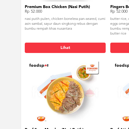
Premium Box Chicken (Nasi Putih)
Fingers B
Rp 52.000
Rp 52.000
nasi putih pulen, chicken boneless pan-seared, cumi
butter rice
asin sambal, sayur daun singkong rebus dengan
eggs omega-
bumbu rempah khas nusantara
bumbu rempa
butter rice
Lihat