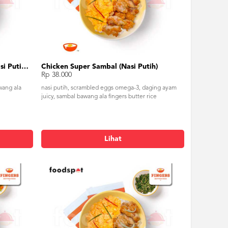
Value Chicken Super Sambal (Nasi Putih) - Tanpa Telur
Chicken Super Sambal (Nasi Putih)
Rp 38.000
wang ala
nasi putih, scrambled eggs omega-3, daging ayam
juicy, sambal bawang ala fingers butter rice
Lihat