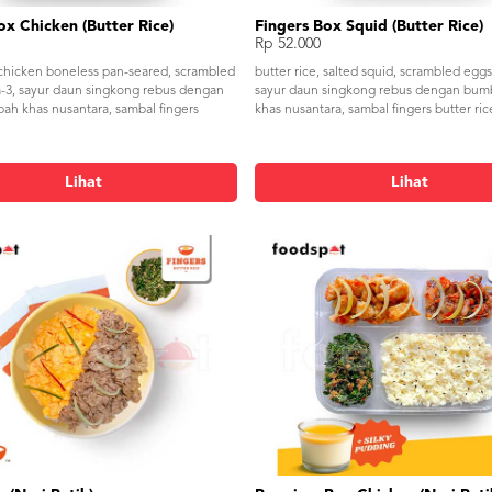
ox Chicken (Butter Rice)
Fingers Box Squid (Butter Rice)
Rp 52.000
, chicken boneless pan-seared, scrambled
butter rice, salted squid, scrambled egg
3, sayur daun singkong rebus dengan
sayur daun singkong rebus dengan bu
h khas nusantara, sambal fingers
khas nusantara, sambal fingers butter ric
Lihat
Lihat