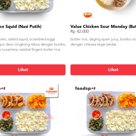
ox Squid (Nasi Putih)
Rp 42.000
ulen, salted squid, scrambled eggs
butter rice, daging ayam juicy, bumbu 
ayur daun singkong rebus dengan bumbu
dengan citarasa segar pedas
nusantara, sambal fingers butter rice
Lihat
Lihat