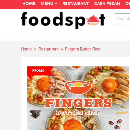
HOME
MENU
RESTAURANT
CARA PESAN
O
Home
Restaurant
Fingers Butter Rice