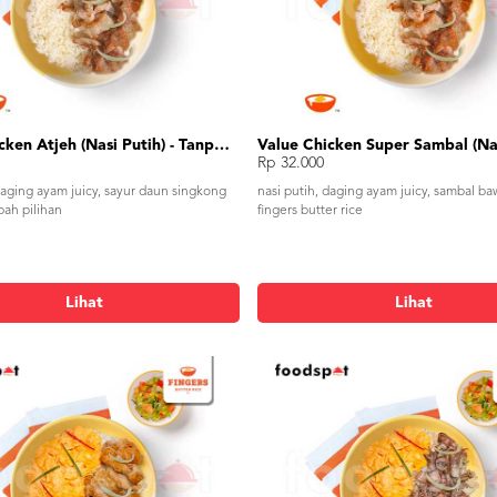
Value Chicken Atjeh (Nasi Putih) - Tanpa Telur
Rp 32.000
daging ayam juicy, sayur daun singkong
nasi putih, daging ayam juicy, sambal ba
ah pilihan
fingers butter rice
Lihat
Lihat