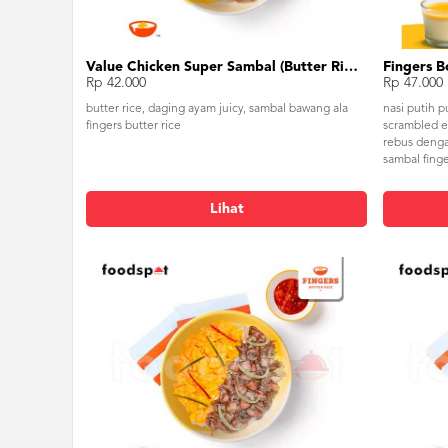
Value Chicken Super Sambal (Butter Rice) - Tanpa Telur
Rp 42.000
Rp 47.000
butter rice, daging ayam juicy, sambal bawang ala
nasi putih 
fingers butter rice
scrambled e
rebus deng
sambal finge
Lihat