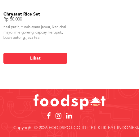
Chrysant Rice Set
Rp 50.000
nasi putih, tumis ayam jamur, ikan dori
mayo, mie goreng, capcay, kerupuk,
buah potong, java tea
Lihat
Copyright © 2026 FOODSPOT.CO.ID :: PT. KLIK EAT INDONESI