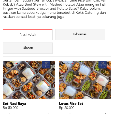
bertambah. Sudah pernah coba Mexican Lime Rice with Chicken
Kebab? Atau Beef Stew with Mashed Potato? Atau mungkin Fish
Finger with Sauteed Broccoli and Potato Salad? Kalau belum,
pastikan kamu coba ketiga menu tersebut di Kek’s Catering dan
rasakan sensasi lezatnya sekarang juga!.
Informasi
Nasi kotak
Ulasan
Set Nasi Raya
Lotus Rice Set
Rp 50.000
Rp 50.000