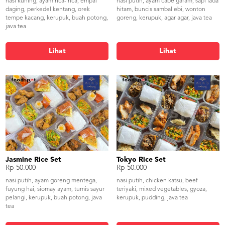
nasi kuning, ayam rica- rica, empal
nasi putih, ayam cabe garam, sapi lada
daging, perkedel kentang, orek
hitam, buncis sambal ebi, wonton
tempe kacang, kerupuk, buah potong,
goreng, kerupuk, agar agar, java tea
java tea
Lihat
Lihat
Jasmine Rice Set
Tokyo Rice Set
Rp 50.000
Rp 50.000
nasi putih, ayam goreng mentega,
nasi putih, chicken katsu, beef
fuyung hai, siomay ayam, tumis sayur
teriyaki, mixed vegetables, gyoza,
pelangi, kerupuk, buah potong, java
kerupuk, pudding, java tea
tea