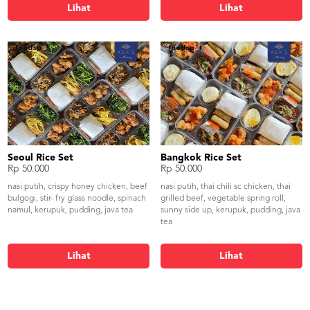
Lihat
Lihat
Seoul Rice Set
Bangkok Rice Set
Rp 50.000
Rp 50.000
nasi putih, crispy honey chicken, beef
nasi putih, thai chili sc chicken, thai
bulgogi, stir- fry glass noodle, spinach
grilled beef, vegetable spring roll,
namul, kerupuk, pudding, java tea
sunny side up, kerupuk, pudding, java
tea
Lihat
Lihat