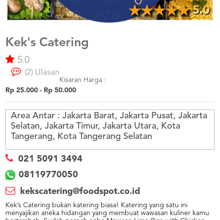
US
5.0
CATERERS
BLOG
Kek's Catering
TERMS
&
5.0
CONDITIONS
(2) Ulasan
Kisaran Harga :
CALL
Rp 25.000 - Rp 50.000
CENTER
021
5091
3494
Area Antar :
Jakarta Barat, Jakarta Pusat, Jakarta
Selatan, Jakarta Timur, Jakarta Utara, Kota
LOGIN
DAFTAR
Tangerang, Kota Tangerang Selatan
021 5091 3494
08119770050
kekscatering@foodspot.co.id
Kek’s Catering bukan katering biasa! Katering yang satu ini
menyajikan aneka hidangan yang membuat wawasan kuliner kamu