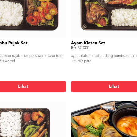
bu Rujak Set
Ayam Klaten Set
Rp 57.000
bumbu rujak + empal suwir + tahu telor
ayam klaten + sate udang bumbu rujak 
cis wortel
+ tumis pare
Lihat
Lihat