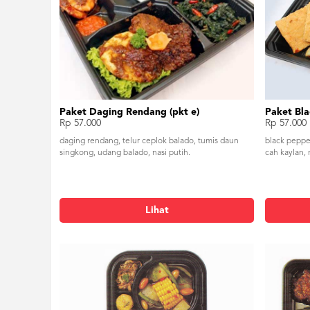
Paket Daging Rendang (pkt e)
Paket Bla
Rp 57.000
Rp 57.000
daging rendang, telur ceplok balado, tumis daun
black peppe
singkong, udang balado, nasi putih.
cah kaylan, 
Lihat