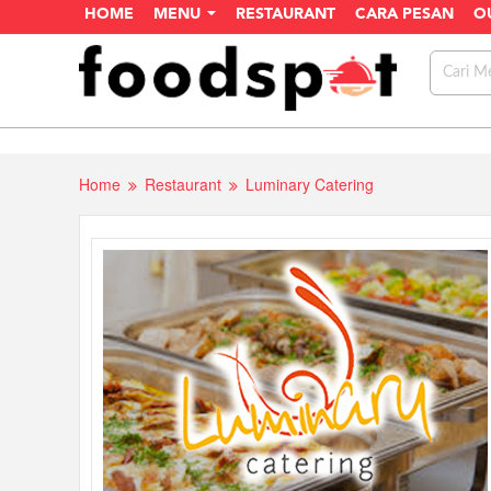
HOME
MENU
RESTAURANT
CARA PESAN
O
Home
Restaurant
Luminary Catering