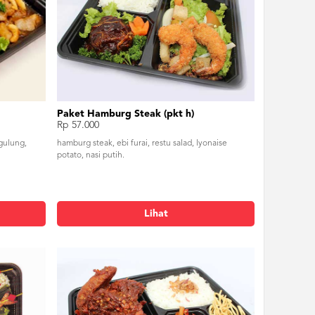
Paket Hamburg Steak (pkt h)
Rp 57.000
gulung,
hamburg steak, ebi furai, restu salad, lyonaise
potato, nasi putih.
Lihat