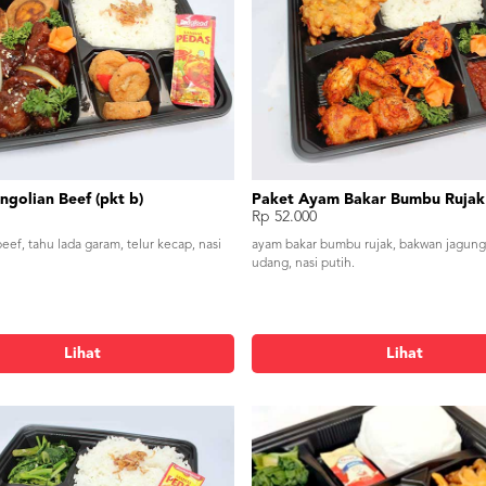
golian Beef (pkt b)
Paket Ayam Bakar Bumbu Rujak 
Rp 52.000
ef, tahu lada garam, telur kecap, nasi
ayam bakar bumbu rujak, bakwan jagung,
udang, nasi putih.
Lihat
Lihat