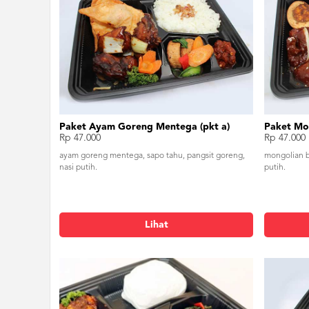
Paket Ayam Goreng Mentega (pkt a)
Paket Mon
Rp 47.000
Rp 47.000
ayam goreng mentega, sapo tahu, pangsit goreng,
mongolian be
nasi putih.
putih.
Lihat