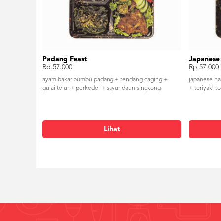
Padang Feast
Japanese
Rp 57.000
Rp 57.000
ayam bakar bumbu padang + rendang daging +
japanese ha
gulai telur + perkedel + sayur daun singkong
+ teriyaki 
Lihat