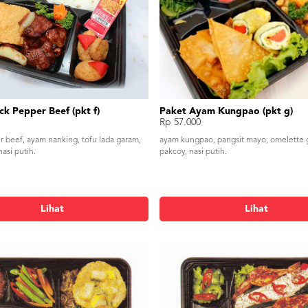
ck Pepper Beef (pkt f)
Paket Ayam Kungpao (pkt g)
Rp 57.000
r beef, ayam nanking, tofu lada garam,
ayam kungpao, pangsit mayo, omelette 
nasi putih.
pakcoy, nasi putih.
Lihat
Lihat