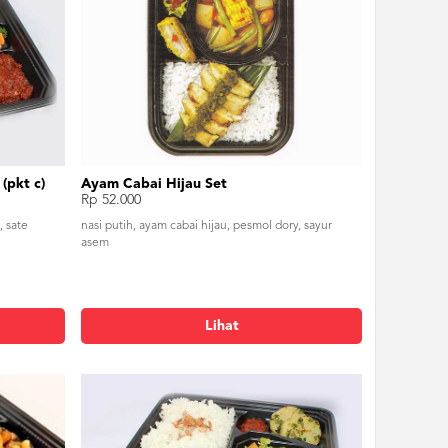
(pkt c)
Ayam Cabai Hijau Set
Rp 52.000
 sate
nasi putih, ayam cabai hijau, pesmol dory, sayur
asem
Lihat