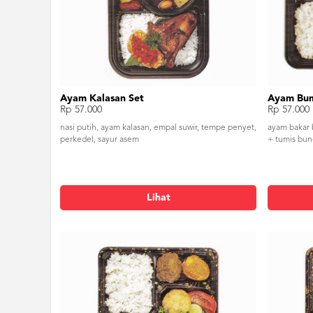
Ayam Kalasan Set
Ayam Bum
Rp 57.000
Rp 57.000
nasi putih, ayam kalasan, empal suwir, tempe penyet,
ayam bakar 
perkedel, sayur asem
+ tumis bun
Lihat