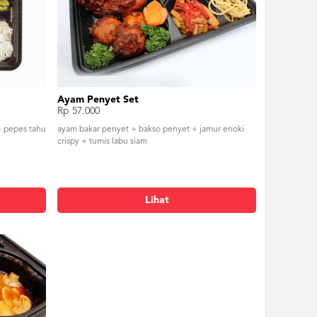
Ayam Penyet Set
Rp 57.000
+ pepes tahu
ayam bakar penyet + bakso penyet + jamur enoki
crispy + tumis labu siam
Lihat