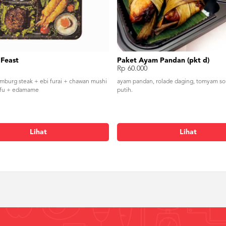
 Feast
Paket Ayam Pandan (pkt d)
Rp 60.000
mburg steak + ebi furai + chawan mushi
ayam pandan, rolade daging, tomyam so
tofu + edamame
putih.
Lihat
Lihat