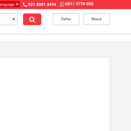
0811 9770 050
021 5091 3494
Daftar
Masuk