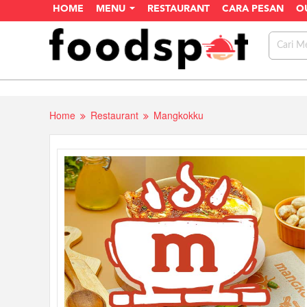
HOME
MENU
RESTAURANT
CARA PESAN
O
Home
Restaurant
Mangkokku