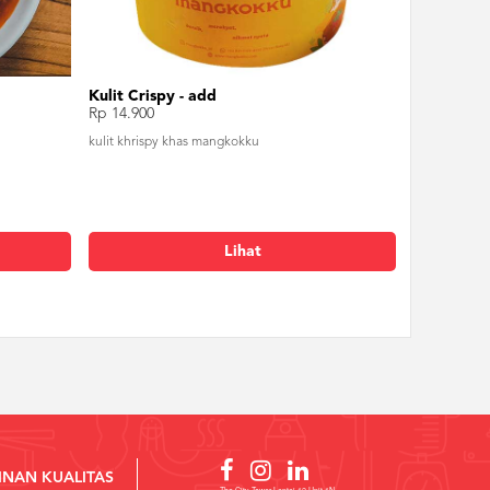
Kulit Crispy - add
Rp 14.900
kulit khrispy khas mangkokku
Lihat
INAN KUALITAS
The City Tower Lantai 12 Unit 1N