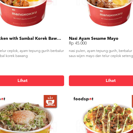
Fried Chicken with Sambal Korek Bawang
Nasi Ayam Sesame Mayo
Rp 45.000
telur ceplok, ayam tepung gurih berbalur
nasi pulen, ayam tepung gurih, berbalu
bal korek bawang
saus wijen mayo dan telur ceplok seten
Lihat
Lihat