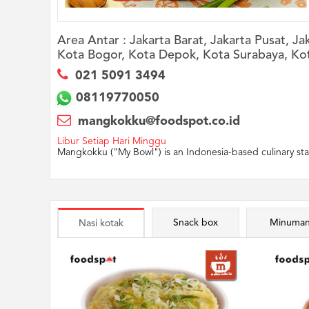
Area Antar :
Jakarta Barat, Jakarta Pusat, Ja
Kota Bogor, Kota Depok, Kota Surabaya, Ko
021 5091 3494
08119770050
mangkokku@foodspot.co.id
Libur Setiap Hari Minggu
Mangkokku ("My Bowl") is an Indonesia-based culinary star
Snack box
Minuma
Nasi kotak