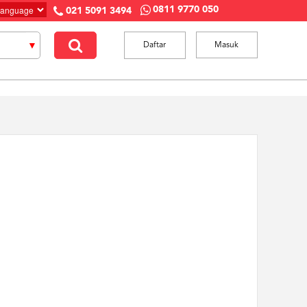
0811 9770 050
021 5091 3494
Daftar
Masuk