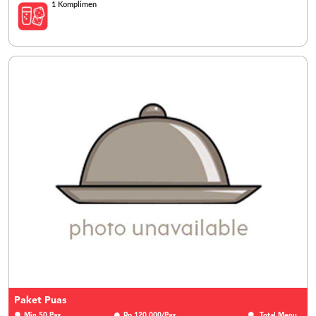
1 Komplimen
Paket Puas
Min 50 Pax
Rp 120.000/Pax
Total Menu