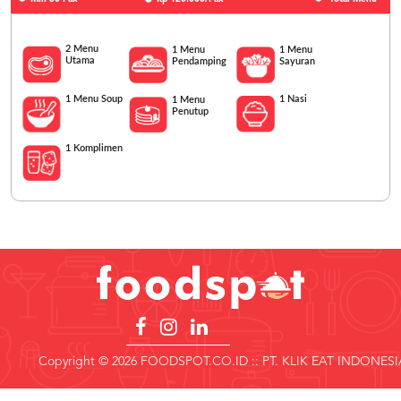
2 Menu
1 Menu
1 Menu
Utama
Pendamping
Sayuran
1 Menu Soup
1 Nasi
1 Menu
Penutup
1 Komplimen
Copyright © 2026 FOODSPOT.CO.ID :: PT. KLIK EAT INDONESI