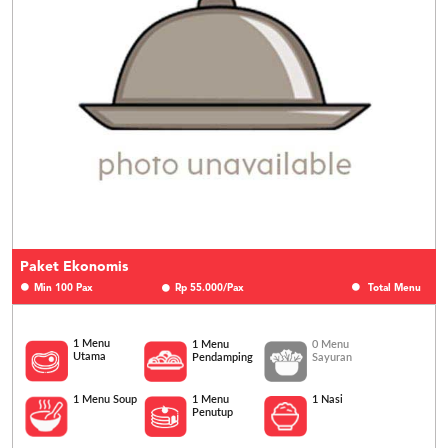
Paket Ekonomis
Min 100 Pax
Rp 55.000/Pax
Total Menu
1 Menu
1 Menu
0 Menu
Utama
Pendamping
Sayuran
1 Menu Soup
1 Nasi
1 Menu
Penutup