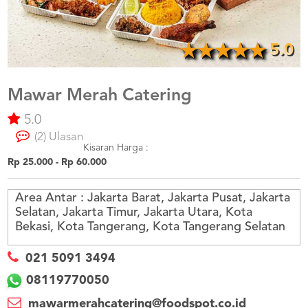
US
CATERERS
BLOG
5.0
TERMS
&
CONDITIONS
Mawar Merah Catering
5.0
CALL
CENTER
(2) Ulasan
021
5091
Kisaran Harga :
3494
Rp 25.000 - Rp 60.000
LOGIN
DAFTAR
Area Antar :
Jakarta Barat, Jakarta Pusat, Jakarta
Selatan, Jakarta Timur, Jakarta Utara, Kota
Bekasi, Kota Tangerang, Kota Tangerang Selatan
021 5091 3494
08119770050
mawarmerahcatering@foodspot.co.id