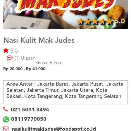
US
CATERERS
BLOG
5.0
TERMS
&
CONDITIONS
Nasi Kulit Mak Judes
5.0
CALL
CENTER
(1) Ulasan
021
5091
Kisaran Harga :
3494
Rp 20.000 - Rp 41.000
LOGIN
DAFTAR
Area Antar :
Jakarta Barat, Jakarta Pusat, Jakarta
Selatan, Jakarta Timur, Jakarta Utara, Kota
Bekasi, Kota Tangerang, Kota Tangerang Selatan
021 5091 3494
08119770050
nasikulitmakjudes@foodspot.co.id