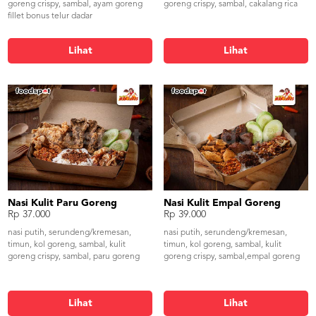
goreng crispy, sambal, ayam goreng
goreng crispy, sambal, cakalang rica
fillet bonus telur dadar
Lihat
Lihat
Nasi Kulit Paru Goreng
Nasi Kulit Empal Goreng
Rp 37.000
Rp 39.000
nasi putih, serundeng/kremesan,
nasi putih, serundeng/kremesan,
timun, kol goreng, sambal, kulit
timun, kol goreng, sambal, kulit
goreng crispy, sambal, paru goreng
goreng crispy, sambal,empal goreng
Lihat
Lihat