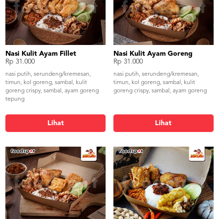
Nasi Kulit Ayam Fillet
Nasi Kulit Ayam Goreng
Rp 31.000
Rp 31.000
nasi putih, serundeng/kremesan,
nasi putih, serundeng/kremesan,
timun, kol goreng, sambal, kulit
timun, kol goreng, sambal, kulit
goreng crispy, sambal, ayam goreng
goreng crispy, sambal, ayam goreng
tepung
Lihat
Lihat