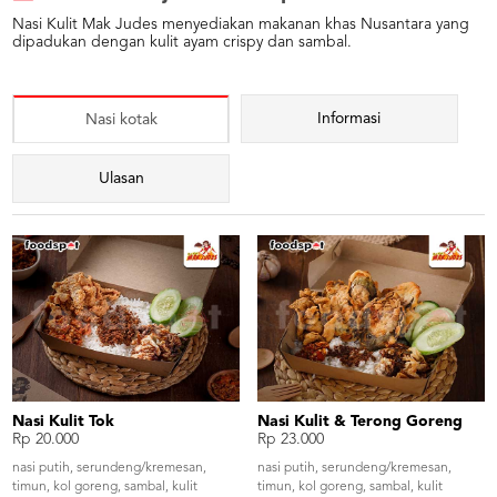
Nasi Kulit Mak Judes menyediakan makanan khas Nusantara yang
dipadukan dengan kulit ayam crispy dan sambal.
Informasi
Nasi kotak
Ulasan
Nasi Kulit Tok
Nasi Kulit & Terong Goreng
Rp 20.000
Rp 23.000
nasi putih, serundeng/kremesan,
nasi putih, serundeng/kremesan,
timun, kol goreng, sambal, kulit
timun, kol goreng, sambal, kulit