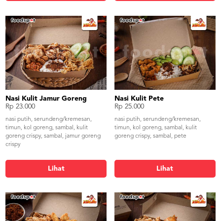
Nasi Kulit Jamur Goreng
Nasi Kulit Pete
Rp 23.000
Rp 25.000
nasi putih, serundeng/kremesan,
nasi putih, serundeng/kremesan,
timun, kol goreng, sambal, kulit
timun, kol goreng, sambal, kulit
goreng crispy, sambal, jamur goreng
goreng crispy, sambal, pete
crispy
Lihat
Lihat