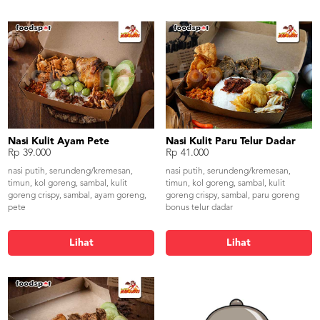
Nasi Kulit Ayam Pete
Nasi Kulit Paru Telur Dadar
Rp 39.000
Rp 41.000
nasi putih, serundeng/kremesan,
nasi putih, serundeng/kremesan,
timun, kol goreng, sambal, kulit
timun, kol goreng, sambal, kulit
goreng crispy, sambal, ayam goreng,
goreng crispy, sambal, paru goreng
pete
bonus telur dadar
Lihat
Lihat