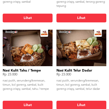
goreng crispy, sambal
goreng crispy, sambal, terong goreng
tepung
Lihat
Lihat
Nasi Kulit Tahu / Tempe
Nasi Kulit Telur Dadar
Rp 23.000
Rp 23.000
nasi putih, serundeng/kremesan,
nasi putih, serundeng/kremesan,
timun, kol goreng, sambal, kulit
timun, kol goreng, sambal, kulit
goreng crispy, sambal, tahu / tempe
goreng crispy, sambal, telur dadar
Lihat
Lihat