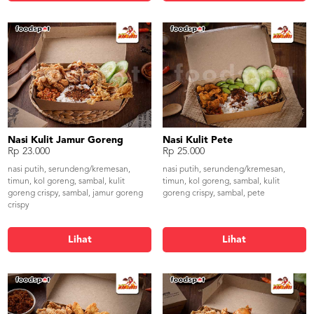
Nasi Kulit Jamur Goreng
Nasi Kulit Pete
Rp 23.000
Rp 25.000
nasi putih, serundeng/kremesan,
nasi putih, serundeng/kremesan,
timun, kol goreng, sambal, kulit
timun, kol goreng, sambal, kulit
goreng crispy, sambal, jamur goreng
goreng crispy, sambal, pete
crispy
Lihat
Lihat