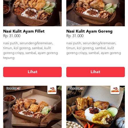
Nasi Kulit Ayam Fillet
Nasi Kulit Ayam Goreng
Rp 31.000
Rp 31.000
nasi putih, serundeng/kremesan,
nasi putih, serundeng/kremesan,
timun, kol goreng, sambal, kulit
timun, kol goreng, sambal, kulit
goreng crispy, sambal, ayam goreng
goreng crispy, sambal, ayam goreng
tepung
Lihat
Lihat