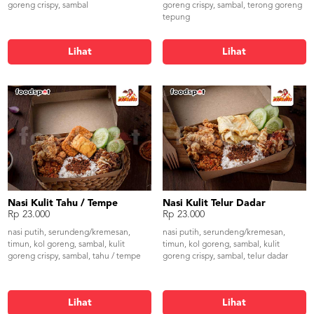
goreng crispy, sambal
goreng crispy, sambal, terong goreng
tepung
Lihat
Lihat
Nasi Kulit Tahu / Tempe
Nasi Kulit Telur Dadar
Rp 23.000
Rp 23.000
nasi putih, serundeng/kremesan,
nasi putih, serundeng/kremesan,
timun, kol goreng, sambal, kulit
timun, kol goreng, sambal, kulit
goreng crispy, sambal, tahu / tempe
goreng crispy, sambal, telur dadar
Lihat
Lihat