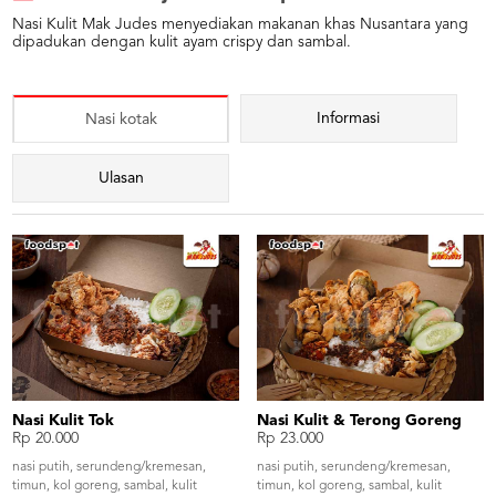
Nasi Kulit Mak Judes menyediakan makanan khas Nusantara yang
dipadukan dengan kulit ayam crispy dan sambal.
Informasi
Nasi kotak
Ulasan
Nasi Kulit Tok
Nasi Kulit & Terong Goreng
Rp 20.000
Rp 23.000
nasi putih, serundeng/kremesan,
nasi putih, serundeng/kremesan,
timun, kol goreng, sambal, kulit
timun, kol goreng, sambal, kulit