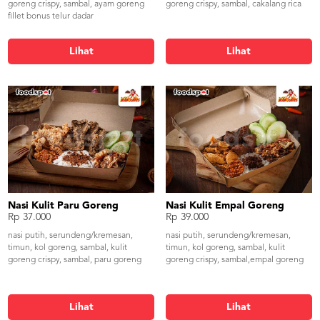
goreng crispy, sambal, ayam goreng
goreng crispy, sambal, cakalang rica
fillet bonus telur dadar
Lihat
Lihat
Nasi Kulit Paru Goreng
Nasi Kulit Empal Goreng
Rp 37.000
Rp 39.000
nasi putih, serundeng/kremesan,
nasi putih, serundeng/kremesan,
timun, kol goreng, sambal, kulit
timun, kol goreng, sambal, kulit
goreng crispy, sambal, paru goreng
goreng crispy, sambal,empal goreng
Lihat
Lihat