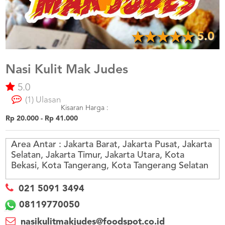
US
CATERERS
BLOG
5.0
TERMS
&
CONDITIONS
Nasi Kulit Mak Judes
5.0
CALL
CENTER
(1) Ulasan
021
5091
Kisaran Harga :
3494
Rp 20.000 - Rp 41.000
LOGIN
DAFTAR
Area Antar :
Jakarta Barat, Jakarta Pusat, Jakarta
Selatan, Jakarta Timur, Jakarta Utara, Kota
Bekasi, Kota Tangerang, Kota Tangerang Selatan
021 5091 3494
08119770050
nasikulitmakjudes@foodspot.co.id