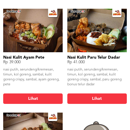
Nasi Kulit Ayam Pete
Nasi Kulit Paru Telur Dadar
Rp 39.000
Rp 41.000
nasi putih, serundeng/kremesan,
nasi putih, serundeng/kremesan,
timun, kol goreng, sambal, kulit
timun, kol goreng, sambal, kulit
goreng crispy, sambal, ayam goreng,
goreng crispy, sambal, paru goreng
pete
bonus telur dadar
Lihat
Lihat