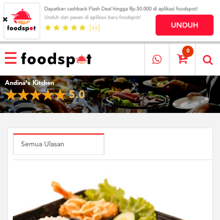
HOME
MENU
0
RESTAURANT
Andina's Kitchen
CARA
5.0
PESAN
OUR
COMPANY
KATA
MEREKA
Semua Ulasan
KATALOG
LOYALTY
PROGRAM
FAQ
ABOUT