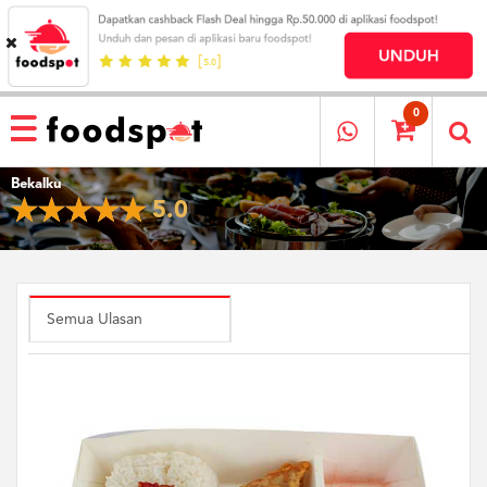
HOME
MENU
0
RESTAURANT
Bekalku
CARA
5.0
PESAN
OUR
COMPANY
KATA
MEREKA
Semua Ulasan
KATALOG
LOYALTY
PROGRAM
FAQ
ABOUT