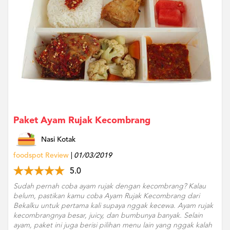
US
CATERERS
BLOG
TERMS
&
CONDITIONS
CALL
CENTER
021
5091
3494
Paket Ayam Rujak Kecombrang
LOGIN
DAFTAR
Nasi Kotak
foodspot Review
01/03/2019
5.0
Sudah pernah coba ayam rujak dengan kecombrang? Kalau
belum, pastikan kamu coba Ayam Rujak Kecombrang dari
Bekalku untuk pertama kali supaya nggak kecewa. Ayam rujak
kecombrangnya besar, juicy, dan bumbunya banyak. Selain
ayam, paket ini juga berisi pilihan menu lain yang nggak kalah