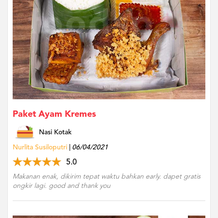
US
CATERERS
BLOG
TERMS
&
CONDITIONS
CALL
CENTER
021
5091
3494
Paket Ayam Kremes
LOGIN
DAFTAR
Nasi Kotak
Nurlita Susiloputri
06/04/2021
5.0
Makanan enak, dikirim tepat waktu bahkan early. dapet gratis
ongkir lagi. good and thank you