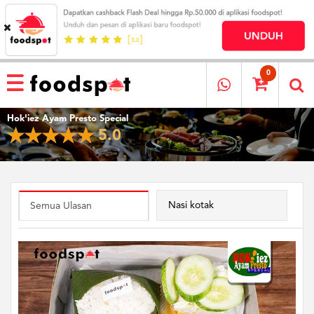
HOME
MENU
0
RESTAURANT
Hok'iez Ayam Presto Special
CARA
5.0
PESAN
OUR
COMPANY
KATA
MEREKA
Nasi kotak
Semua Ulasan
KATALOG
LOYALTY
PROGRAM
FAQ
ABOUT