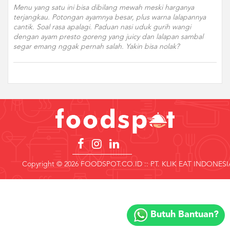
Menu yang satu ini bisa dibilang mewah meski harganya
terjangkau. Potongan ayamnya besar, plus warna lalapannya
cantik. Soal rasa apalagi. Paduan nasi uduk gurih wangi
dengan ayam presto goreng yang juicy dan lalapan sambal
segar emang nggak pernah salah. Yakin bisa nolak?
Copyright © 2026 FOODSPOT.CO.ID :: PT. KLIK EAT INDONESI
Copyright
©
Butuh Bantuan?
2018
FOODSPOT.CO.ID