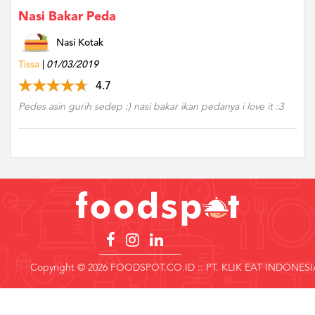
Nasi Bakar Peda
Nasi Kotak
Tissa
01/03/2019
4.7
Pedes asin gurih sedep :) nasi bakar ikan pedanya i love it :3
Copyright © 2026 FOODSPOT.CO.ID :: PT. KLIK EAT INDONESI