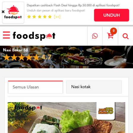
HOME
MENU
0
RESTAURANT
Nasi Bakar 58
CARA
4.7
PESAN
OUR
COMPANY
KATA
MEREKA
Nasi kotak
Semua Ulasan
KATALOG
LOYALTY
PROGRAM
FAQ
ABOUT