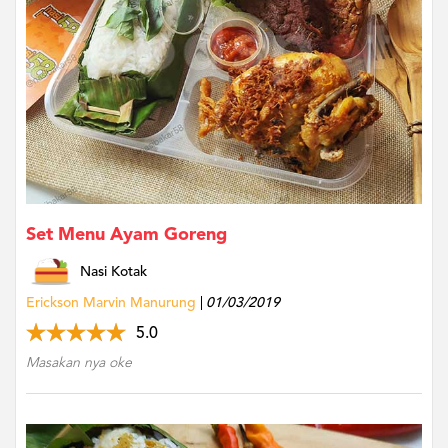
US
CATERERS
BLOG
TERMS
&
CONDITIONS
CALL
CENTER
021
5091
3494
Set Menu Ayam Goreng
LOGIN
DAFTAR
Nasi Kotak
Erickson Marvin Manurung
01/03/2019
5.0
Masakan nya oke