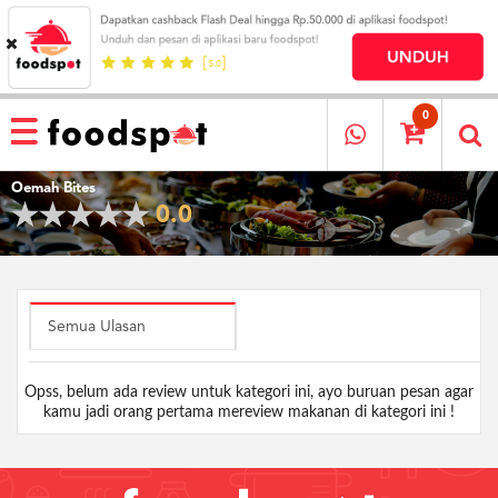
HOME
MENU
0
RESTAURANT
Oemah Bites
CARA
0.0
PESAN
OUR
COMPANY
KATA
MEREKA
Semua Ulasan
KATALOG
Opss, belum ada review untuk kategori ini, ayo buruan pesan agar
LOYALTY
kamu jadi orang pertama mereview makanan di kategori ini !
PROGRAM
FAQ
ABOUT