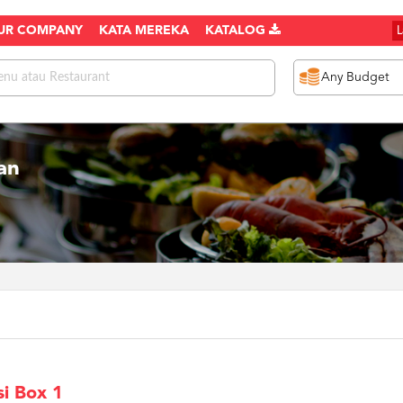
UR COMPANY
KATA MEREKA
KATALOG
an
i Box 1