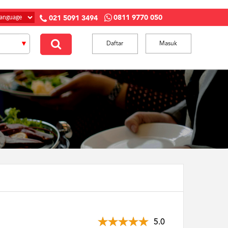
0811 9770 050
021 5091 3494
Daftar
Masuk
5.0