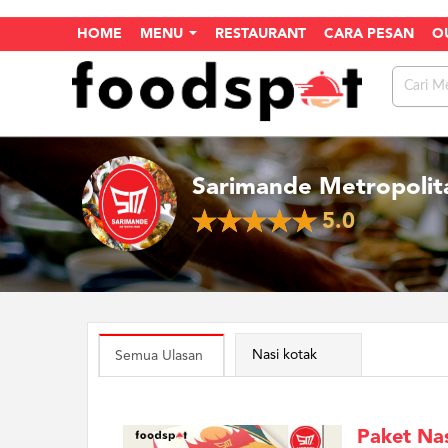
HOME
MENU
RESTAURANT
CARA PESAN
O
Sarimande Metropolit
5.0
Nasi kotak
Semua Ulasan
Paket Nas