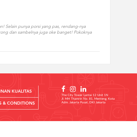
an! Selain punya porsi yang pas, rendang-nya
terong dan sambelnya juga oke banget! Pokoknya
INAN KUALITAS
The City Tower Lantai 12 Unit 1N
Jl. MH Thamrin No. 81, Menteng, Kota
Adm. Jakarta Pusat, DKI Jakarta
S & CONDITIONS